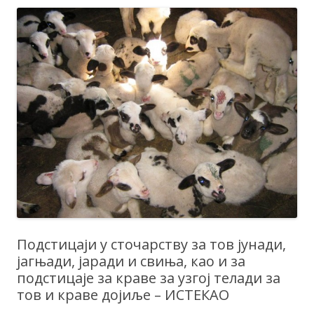
Подстицаји у сточарству за тов јунади,
јагњади, јаради и свиња, као и за
подстицаје за краве за узгој телади за
тов и краве дојиље – ИСТЕКАО