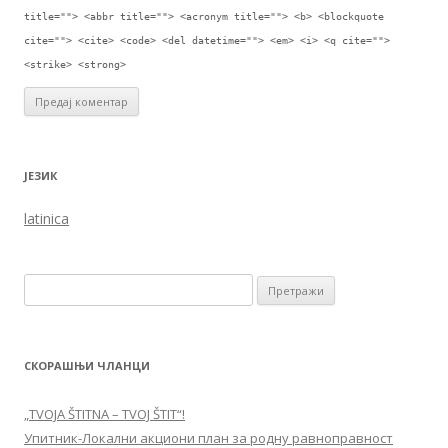
title=""> <abbr title=""> <acronym title=""> <b> <blockquote
cite=""> <cite> <code> <del datetime=""> <em> <i> <q cite="">
<strike> <strong>
ЈЕЗИК
latinica
Претрага за:
СКОРАШЊИ ЧЛАНЦИ
„TVOJA ŠTITNA – TVOJ ŠTIT“!
Упитник-Локални акциони план за родну равноправност