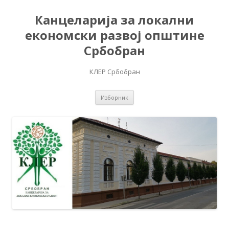
Канцеларија за локални
економски развој општине
Србобран
КЛЕР Србобран
Скочи на садржај
Изборник