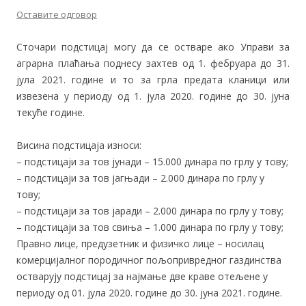
Оставите одговор
Сточари подстицај могу да се остваре ако Управи за
аграрна плаћања поднесу захтев oд 1. фебруара до 31.
јула 2021. године и то за грла предата кланици или
извезена у периоду од 1. јула 2020. године до 30. јуна
текуће године.
Висина подстицаја износи:
– подстицаји за тов јунади – 15.000 динара по грлу у тову;
– подстицаји за тов јагњади – 2.000 динара по грлу у
тову;
– подстицаји за тов јаради – 2.000 динара по грлу у тову;
– подстицаји за тов свиња – 1.000 динара по грлу у тову;
Правно лице, предузетник и физичко лице – носилац
комерцијалног породичног пољопривредног газдинства
остварују подстицај за најмање две краве отељене у
периоду од 01. јула 2020. године до 30. јуна 2021. године.