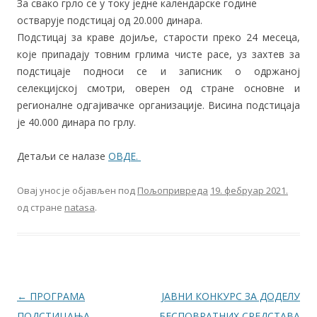
За свако грло се у току једне календарске године
остварује подстицај од 20.000 динара.
Подстицај за краве дојиље, старости преко 24 месеца,
које припадају товним грлима чисте расе, уз захтев за
подстицаје подноси се и записник о одржаној
селекцијској смотри, оверен од стране основне и
регионалне одгајивачке организације. Висина подстицаја
је 40.000 динара по грлу.
Детаљи се налазе
ОВДЕ.
Овај унос је објављен под
Пољопривреда
19. фебруар 2021.
од стране
natasa
.
Кретање чланака
←
ПРОГРАМА
ЈАВНИ КОНКУРС ЗА ДОДЕЛУ
ПОДСТИЦАЊА
БЕСПОВРАТНИХ СРЕДСТАВА