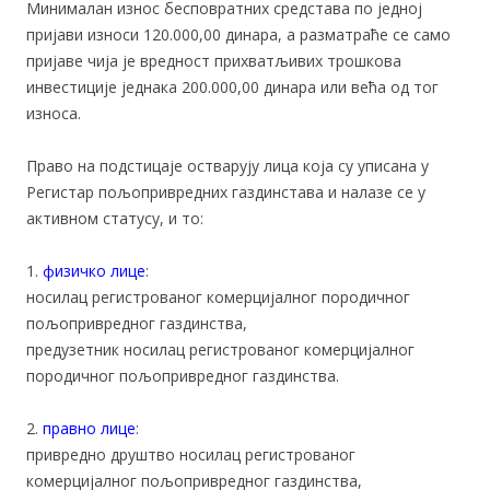
Минималан износ бесповратних средстава по једној
пријави износи 120.000,00 динара, а разматраће се само
пријаве чија је вредност прихватљивих трошкова
инвестиције једнака 200.000,00 динара или већа од тог
износа.
Право на подстицаје остварују лица која су уписана у
Регистар пољопривредних газдинстава и налазе се у
активном статусу, и то:
1.
физичко лице
:
носилац регистрованог комерцијалног породичног
пољопривредног газдинства,
предузетник носилац регистрованог комерцијалног
породичног пољопривредног газдинства.
2.
правно лице
:
привредно друштво носилац регистрованог
комерцијалног пољопривредног газдинства,