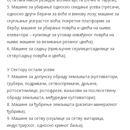
5. Машине за убирање односно скидање усева (тресачи,
односно други берачи за воће и винову лозу; машине за
скупљање језграстог воћа; покретне платформе за
бербу; машине за убирање поврћа и цвећа на њиви;
елеватори – купилице за утовар извађеног поврћа на
њиви; машине за везивање резаног цвећа);
6. Машине за садњу (прикључне сејалице/садилице за
сетву/садњу поврћа и цвећа);
У Сектору остали усеви:
7. Машине за допунску обраду земљишта (култиватори,
грубери, подривачи, сетвоспремачи, дрљаче,
ротоситнилице, ротофрезе, ваљкови за послесетвену
обраду земљишта, међуредни култиватори);
8. Машине за ђубрење земљишта (расипач минералног
ђубрива);
9. Машине за сетву (сејалице за сетву житарица,
индустријског, односно крмног биља);