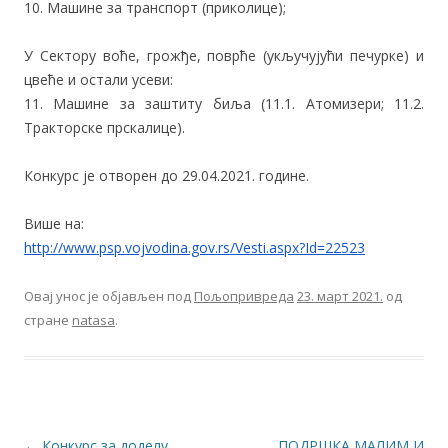
10. Машине за транспорт (приколице);
У Сектору воће, грожђе, поврће (укључујући печурке) и
цвеће и остали усеви:
11. Машине за заштиту биља (11.1. Атомизери; 11.2.
Тракторске прскалице).
Конкурс је отворен до 29.04.2021. године.
Више на:
http://www.psp.vojvodina.gov.
rs/Vesti.aspx?Id=22523
Овај унос је објављен под
Пољопривреда
23. март 2021.
од
стране
natasa
.
Кретање чланака
←
Конкурс за доделу
ПОДРШКА МАЛИМ И