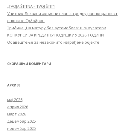
„TVOJA ŠTITNA – TVOJ ŠTIT“!
Упитник-Локални акциони план за родну равноправност
општине Србобран
Трибина „На матуру без аутомобила“ и симулатори
КОНКУРСИ ЗА КРЕДИТНУ ПОДРШКУ У 2026. ГОДИНИ
Обавештење за незаконито изграђене објекте
СКОРАШЊИ КОМЕНТАРИ
АРХИВЕ
мај 2026
април 2026
март 2026
децембар 2025
новембар 2025