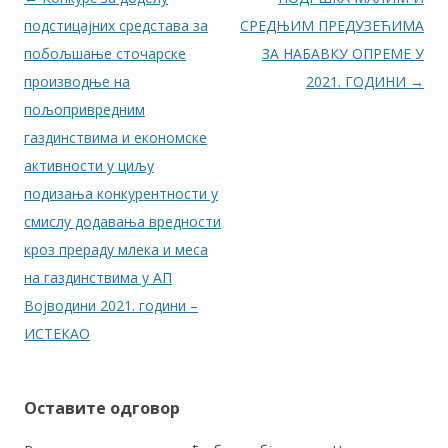
подстицајних средстава за
СРЕДЊИМ ПРЕДУЗЕЋИМА
побољшање сточарске
ЗА НАБАВКУ ОПРЕМЕ У
производње на
2021. ГОДИНИ
→
пољопривредним
газдинствима и економске
активности у циљу
подизања конкурентности у
смислу додавања вредности
кроз прераду млека и меса
на газдинствима у АП
Војводини 2021. години –
ИСТЕКАО
Оставите одговор