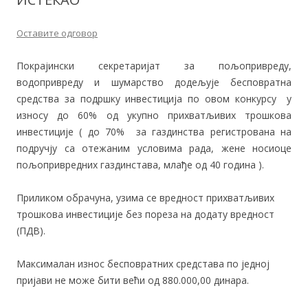
Оставите одговор
Покрајински секретаријат за пољопривреду,
водопривреду и шумарство додељује бесповратна
средства за подршку инвестиција по овом конкурсу у
износу до 60% од укупно прихватљивих трошкова
инвестиције ( до 70% за газдинства регистрована на
подручју са отежаним условима рада, жене носиоце
пољопривредних газдинстава, млађе од 40 година ).
Приликом обрачуна, узима се вредност прихватљивих
трошкова инвестиције без пореза на додату вредност
(ПДВ).
Максималан износ бесповратних средстава по једној
пријави не може бити већи од 880.000,00 динара.