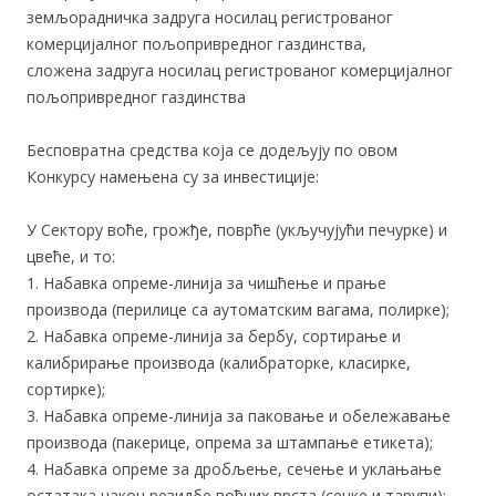
земљорадничка задруга носилац регистрованог
комерцијалног пољопривредног газдинства,
сложена задруга носилац регистрованог комерцијалног
пољопривредног газдинства
Бесповратна средства која се додељују по овом
Конкурсу намењена су за инвестиције:
У Сектору воће, грожђе, поврће (укључујући печурке) и
цвеће, и то:
1. Набавка опреме-линија за чишћење и прање
производа (перилице са аутоматским вагама, полирке);
2. Набавка опреме-линија за бербу, сортирање и
калибрирање производа (калибраторке, класирке,
сортирке);
3. Набавка опреме-линија за паковање и обележавање
производа (пакерице, опрема за штампање етикета);
4. Набавка опреме за дробљење, сечење и уклањање
остатака након резидбе воћних врста (сечке и тарупи);