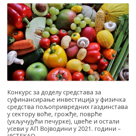
Конкурс за доделу средстава за
суфинансирање инвестиција у физичка
средства пољопривредних газдинстава
у сектору воће, грожђе, поврће
(укључујући печурке), цвеће и остали
усеви у АП Војводини у 2021. години –
ИСТЕКАО