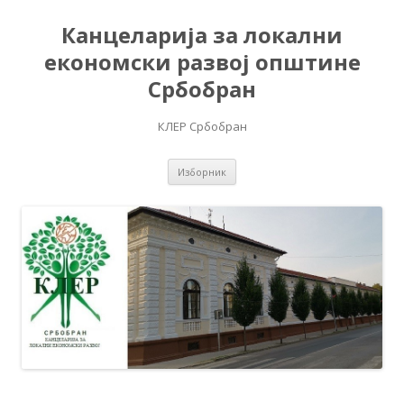
Канцеларија за локални
економски развој општине
Србобран
КЛЕР Србобран
Скочи на садржај
Изборник