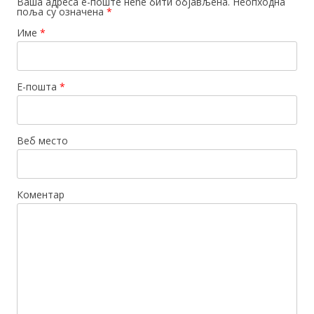
Ваша адреса е-поште неће бити објављена. Неопходна
поља су означена
*
Име
*
Е-пошта
*
Веб место
Коментар