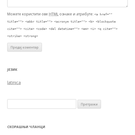
Можете користити ове
HTML
ознаке и атрибуте:
<a href=""
title=""> <abbr title=""> <acronym title=""> <b> <blockquote
cite=""> <cite> <code> <del datetime=""> <em> <i> <q cite="">
<strike> <strong>
ЈЕЗИК
latinica
Претрага за:
СКОРАШЊИ ЧЛАНЦИ