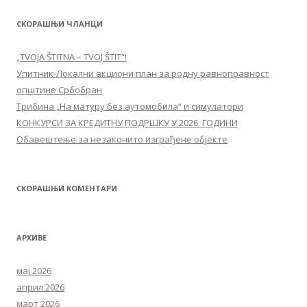
СКОРАШЊИ ЧЛАНЦИ
„TVOJA ŠTITNA – TVOJ ŠTIT“!
Упитник-Локални акциони план за родну равноправност
општине Србобран
Трибина „На матуру без аутомобила“ и симулатори
КОНКУРСИ ЗА КРЕДИТНУ ПОДРШКУ У 2026. ГОДИНИ
Обавештење за незаконито изграђене објекте
СКОРАШЊИ КОМЕНТАРИ
АРХИВЕ
мај 2026
април 2026
март 2026