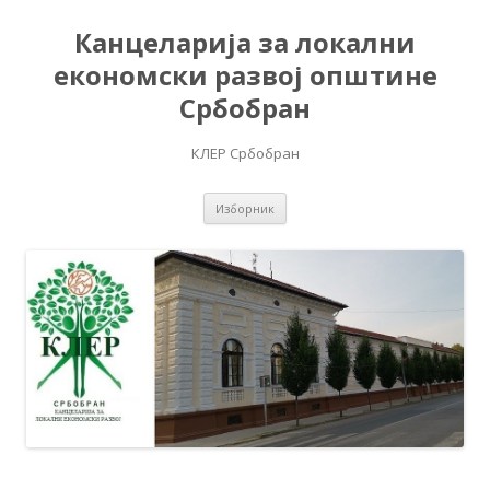
Канцеларија за локални
економски развој општине
Србобран
КЛЕР Србобран
Скочи на садржај
Изборник