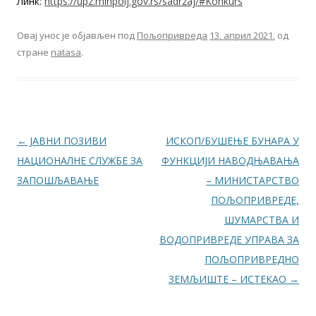
Линк:
https://upz.minpolj.gov.rs/sadrzaj/#Konkurs
Овај унос је објављен под
Пољопривреда
13. април 2021.
од
стране
natasa
.
Кретање чланака
←
ЈАВНИ ПОЗИВИ
ИСКОП/БУШЕЊЕ БУНАРА У
НАЦИОНАЛНЕ СЛУЖБЕ ЗА
ФУНКЦИЈИ НАВОДЊАВАЊА
ЗАПОШЉАВАЊЕ
– МИНИСТАРСТВО
ПОЉОПРИВРЕДЕ,
ШУМАРСТВА И
ВОДОПРИВРЕДЕ УПРАВА ЗА
ПОЉОПРИВРЕДНО
ЗЕМЉИШТЕ – ИСТЕКАО
→