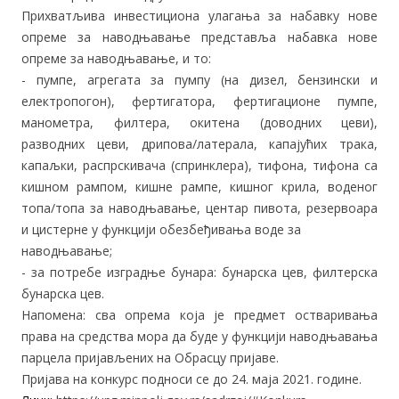
Прихватљива инвестициона улагања за набавку нове
опреме за наводњавање представља набавка нове
опреме за наводњавање, и то:
- пумпе, агрегата за пумпу (на дизел, бензински и
електропогон), фертигатора, фертигационе пумпе,
манометра, филтера, окитена (доводних цеви),
разводних цеви, дрипова/латерала, капајућих трака,
капаљки, распрскивача (спринклера), тифона, тифона са
кишном рампом, кишне рампе, кишног крила, воденог
топа/топа за наводњавање, центар пивота, резервоара
и цистерне у функцији обезбеђивања воде за
наводњавање;
- за потребе изградње бунара: бунарска цев, филтерска
бунарска цев.
Напомена: сва опрема која је предмет остваривања
права на средства мора да буде у функцији наводњавања
парцела пријављених на Обрасцу пријаве.
Пријавa на конкурс подноси се до 24. маја 2021. године.