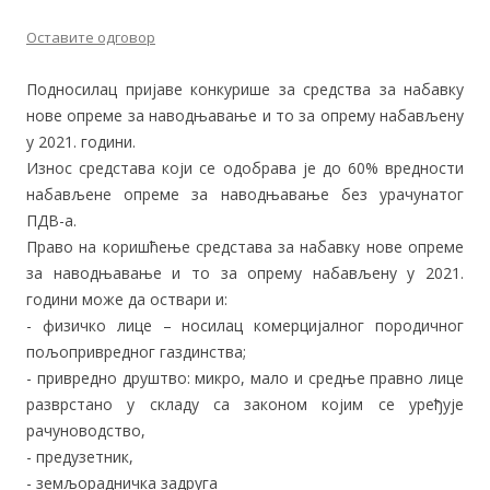
Оставите одговор
Подносилац пријаве конкурише за средства за набавку
нове опреме за наводњавање и то за опрему набављену
у 2021. години.
Износ средстава који се одобрава је до 60% вредности
набављене опреме за наводњавање без урачунатог
ПДВ-а.
Право на коришћење средстава за набавку нове опреме
за наводњавање и то за опрему набављену у 2021.
години може да оствари и:
- физичко лице – носилац комерцијалног породичног
пољопривредног газдинства;
- привредно друштво: микро, мало и средње правно лице
разврстано у складу са законом којим се уређује
рачуноводство,
- предузетник,
- земљорадничка задруга