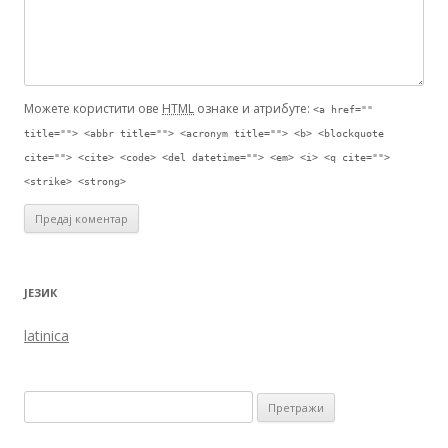
Можете користити ове
HTML
ознаке и атрибуте:
<a href=""
title=""> <abbr title=""> <acronym title=""> <b> <blockquote
cite=""> <cite> <code> <del datetime=""> <em> <i> <q cite="">
<strike> <strong>
ЈЕЗИК
latinica
Претрага за: