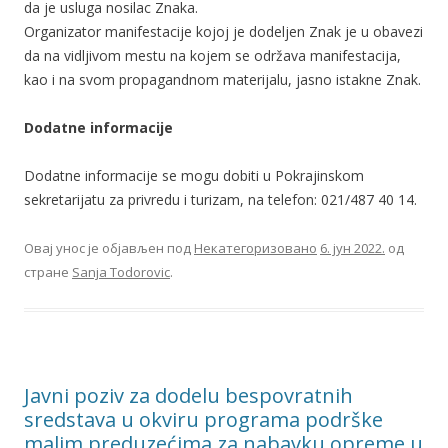
da je usluga nosilac Znaka.
Organizator manifestacije kojoj je dodeljen Znak je u obavezi
da na vidljivom mestu na kojem se održava manifestacija,
kao i na svom propagandnom materijalu, jasno istakne Znak.
Dodatne informacije
Dodatne informacije se mogu dobiti u Pokrajinskom
sekretarijatu za privredu i turizam, na telefon: 021/487 40 14.
Овај унос је објављен под
Некатегоризовано
6. јун 2022.
од
стране
Sanja Todorovic
.
Javni poziv za dodelu bespovratnih
sredstava u okviru programa podrške
malim preduzećima za nabavku opreme u