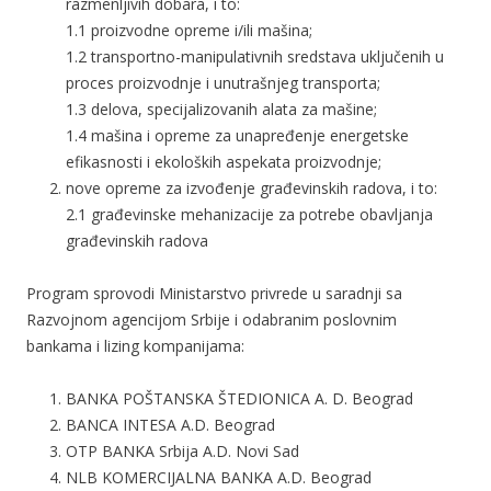
razmenljivih dobara, i to:
1.1 proizvodne opreme i/ili mašina;
1.2 transportno-manipulativnih sredstava uključenih u
proces proizvodnje i unutrašnjeg transporta;
1.3 delova, specijalizovanih alata za mašine;
1.4 mašina i opreme za unapređenje energetske
efikasnosti i ekoloških aspekata proizvodnje;
nove opreme za izvođenje građevinskih radova, i to:
2.1 građevinske mehanizacije za potrebe obavljanja
građevinskih radova
Program sprovodi Ministarstvo privrede u saradnji sa
Razvojnom agencijom Srbije i odabranim poslovnim
bankama i lizing kompanijama:
BANKA POŠTANSKA ŠTEDIONICA A. D. Beograd
BANCA INTESA A.D. Beograd
OTP BANKA Srbija A.D. Novi Sad
NLB KOMERCIJALNA BANKA A.D. Beograd