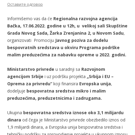
Оставите одговор
Informišemo vas da će
Regionalna razvojna agencija
Bačka, 17.06.2022. godine u 12h, u velikoj sali Skupštine
Grada Novog Sada, Žarka Zrenjanina 2, u Novom Sadu
,
organizovati Promociju
Javnog poziva za dodelu
bespovratnih sredstava u okviru Programa podrške
malim preduzećima za nabavku opreme u 2022. godini.
Ministarstvo privrede
u saradnji sa
Razvojnom
agencijom Srbije
i uz podršku projekta
„Srbija i EU –
Oprema za privredu“
koji finansira
Evropska unija
,
dodeljuje
bespovratna sredstva mikro i malim
preduzećima, preduzetnicima i zadrugama.
Ukupna
bespovratna sredstva iznose oko 3,1 milijardu
dinara
od čega je Ministarstvo privrede obezbedilo iznos od
1,9 milijardi dinara, a Evropska unija bespovratna sredstva i
tehničku podršku za sprovodjenje projekta u ukupnom iznosu