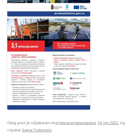
Овај унос је објављен под
Некатегоризовано
14. јун 2022.
од
стране
Sanja Todorovic
.