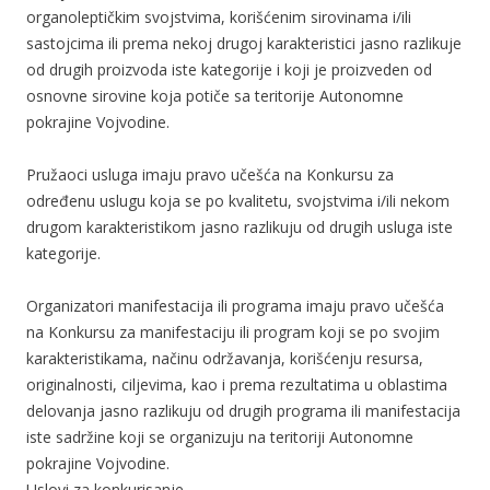
organoleptičkim svojstvima, korišćenim sirovinama i/ili
sastojcima ili prema nekoj drugoj karakteristici jasno razlikuje
od drugih proizvoda iste kategorije i koji je proizveden od
osnovne sirovine koja potiče sa teritorije Autonomne
pokrajine Vojvodine.
Pružaoci usluga imaju pravo učešća na Konkursu za
određenu uslugu koja se po kvalitetu, svojstvima i/ili nekom
drugom karakteristikom jasno razlikuju od drugih usluga iste
kategorije.
Organizatori manifestacija ili programa imaju pravo učešća
na Konkursu za manifestaciju ili program koji se po svojim
karakteristikama, načinu održavanja, korišćenju resursa,
originalnosti, ciljevima, kao i prema rezultatima u oblastima
delovanja jasno razlikuju od drugih programa ili manifestacija
iste sadržine koji se organizuju na teritoriji Autonomne
pokrajine Vojvodine.
Uslovi za konkurisanje