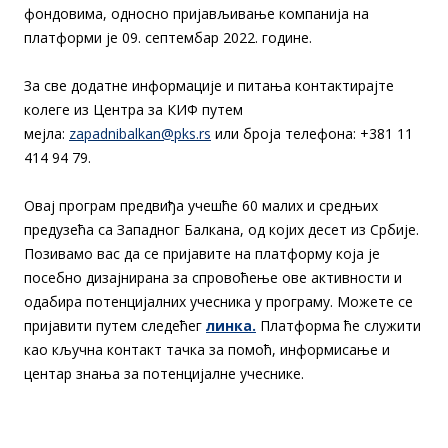
фондовима, односно пријављивање компанија на
платформи је 09. септембар 2022. године.
За све додатне информације и питања контактирајте
колеге из Центра за КИФ путем
мејла:
zapadnibalkan@pks.rs
или броја телефона: +381 11
414 94 79.
Овај програм предвиђа учешће 60 малих и средњих
предузећа са Западног Балкана, од којих десет из Србије.
Позивамо вас да се пријавите на платформу која је
посебно дизајнирана за спровоћење ове активности и
одабира потенцијалних учесника у програму. Можете се
пријавити путем следећег
линка.
Платформа ће служити
као кључна контакт тачка за помоћ, информисање и
центар знања за потенцијалне учеснике.