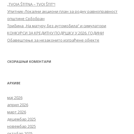
„TVOJA ŠTITNA – TVOJ ŠTIT“!
Упитник-Локални акциони план за родну равноправност
општине Србобран
Трибина „На матуру без аутомобила“ и симулатори
КОНКУРСИ ЗА КРЕДИТНУ ПОДРШКУ У 2026. ГОДИНИ
Обавештење за незаконито изграђене објекте
СКОРАШЊИ КОМЕНТАРИ
АРХИВЕ
мај 2026
април 2026
март 2026
децембар 2025
новембар 2025
октобар 2025