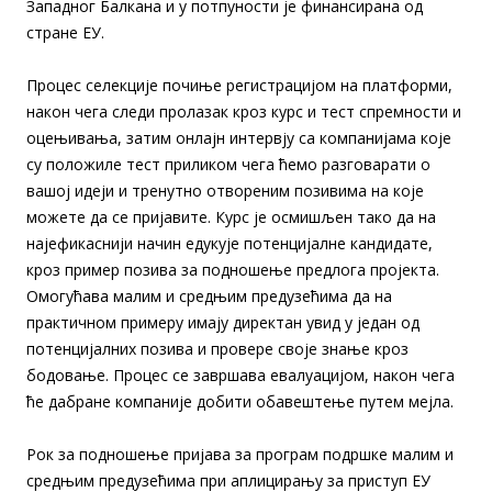
Западног Балкана и у потпуности је финансирана од
стране ЕУ.
Процес селекције почиње регистрацијом на платформи,
након чега следи пролазак кроз курс и тест спремности и
оцењивања, затим онлајн интервју са компанијама које
су положиле тест приликом чега ћемо разговарати о
вашој идеји и тренутно отвореним позивима на које
можете да се пријавите. Курс је осмишљен тако да на
најефикаснији начин едукује потенцијалне кандидате,
кроз пример позива за подношење предлога пројекта.
Омогућава малим и средњим предузећима да на
практичном примеру имају директан увид у један од
потенцијалних позива и провере своје знање кроз
бодовање. Процес се завршава евалуацијом, након чега
ће дабране компаније добити обавештење путем мејла.
Рок за подношење пријава за програм подршке малим и
средњим предузећима при аплицирању за приступ ЕУ