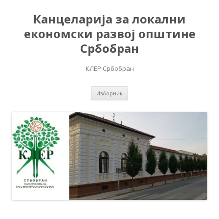
Канцеларија за локални
економски развој општине
Србобран
КЛЕР Србобран
Скочи на садржај
Изборник