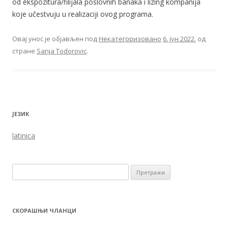
od ekspozitura/filijala poslovnih banaka i lizing kompanija
koje učestvuju u realizaciji ovog programa.
Овај унос је објављен под
Некатегоризовано
6. јун 2022.
од
стране
Sanja Todorovic
.
ЈЕЗИК
latinica
Претрага за:
СКОРАШЊИ ЧЛАНЦИ