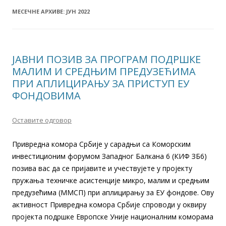
МЕСЕЧНЕ АРХИВЕ:
ЈУН 2022
ЈАВНИ ПОЗИВ ЗА ПРОГРАМ ПОДРШКЕ
МАЛИМ И СРЕДЊИМ ПРЕДУЗЕЋИМА
ПРИ АПЛИЦИРАЊУ ЗА ПРИСТУП ЕУ
ФОНДОВИМА
Оставите одговор
Привредна комора Србије у сарадњи са Коморским
инвестиционим форумом Западног Балкана 6 (КИФ ЗБ6)
позива вас да се пријавите и учествујете у пројекту
пружања техничке асистенције микро, малим и средњим
предузећима (ММСП) при аплицирању за ЕУ фондове. Ову
активност Привредна комора Србије спроводи у оквиру
пројекта подршке Европске Уније националним коморама