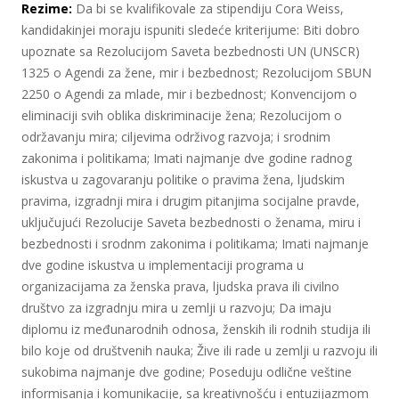
Rezime:
Da bi se kvalifikovale za stipendiju Cora Weiss,
kandidakinjei moraju ispuniti sledeće kriterijume: Biti dobro
upoznate sa Rezolucijom Saveta bezbednosti UN (UNSCR)
1325 o Agendi za žene, mir i bezbednost; Rezolucijom SBUN
2250 o Agendi za mlade, mir i bezbednost; Konvencijom o
eliminaciji svih oblika diskriminacije žena; Rezolucijom o
održavanju mira; ciljevima održivog razvoja; i srodnim
zakonima i politikama; Imati najmanje dve godine radnog
iskustva u zagovaranju politike o pravima žena, ljudskim
pravima, izgradnji mira i drugim pitanjima socijalne pravde,
uključujući Rezolucije Saveta bezbednosti o ženama, miru i
bezbednosti i srodnm zakonima i politikama; Imati najmanje
dve godine iskustva u implementaciji programa u
organizacijama za ženska prava, ljudska prava ili civilno
društvo za izgradnju mira u zemlji u razvoju; Da imaju
diplomu iz međunarodnih odnosa, ženskih ili rodnih studija ili
bilo koje od društvenih nauka; Žive ili rade u zemlji u razvoju ili
sukobima najmanje dve godine; Poseduju odlične veštine
informisanja i komunikacije, sa kreativnošću i entuzijazmom