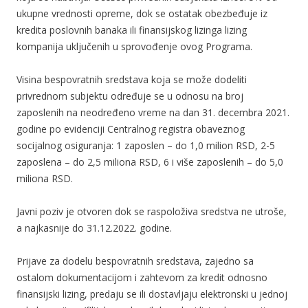
ukupne vrednosti opreme, dok se ostatak obezbeđuje iz
kredita poslovnih banaka ili finansijskog lizinga lizing
kompanija uključenih u sprovođenje ovog Programa.
Visina bespovratnih sredstava koja se može dodeliti
privrednom subjektu određuje se u odnosu na broj
zaposlenih na neodređeno vreme na dan 31. decembra 2021.
godine po evidenciji Centralnog registra obaveznog
socijalnog osiguranja: 1 zaposlen – do 1,0 milion RSD, 2-5
zaposlena – do 2,5 miliona RSD, 6 i više zaposlenih – do 5,0
miliona RSD.
Javni poziv je otvoren dok se raspoloživa sredstva ne utroše,
a najkasnije do 31.12.2022. godine.
Prijave za dodelu bespovratnih sredstava, zajedno sa
ostalom dokumentacijom i zahtevom za kredit odnosno
finansijski lizing, predaju se ili dostavljaju elektronski u jednoj