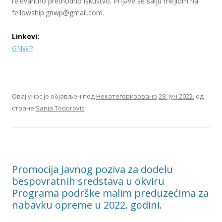
relevantno prethodno iskustvo. Prijave se šalju mejlom na:
fellowship.gnwp@gmail.com.
Linkovi:
GNWP
Овај унос је објављен под
Некатегоризовано
28. јун 2022.
од
стране
Sanja Todorovic
.
Promocija Javnog poziva za dodelu
bespovratnih sredstava u okviru
Programa podrške malim preduzećima za
nabavku opreme u 2022. godini.