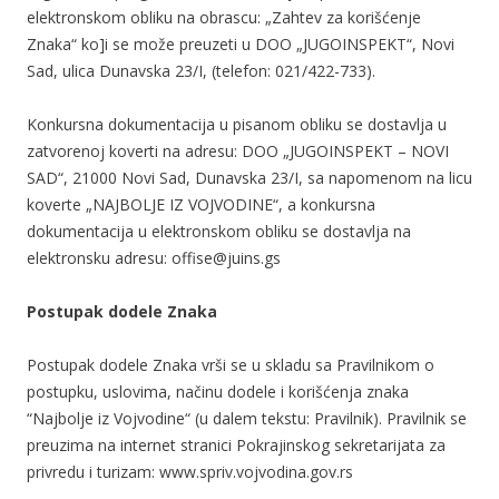
elektronskom obliku na obrascu: „Zahtev za korišćenje
Znaka“ ko]i se može preuzeti u DOO „JUGOINSPEKT“, Novi
Sad, ulica Dunavska 23/I, (telefon: 021/422-733).
Konkursna dokumentacija u pisanom obliku se dostavlja u
zatvorenoj koverti na adresu: DOO „JUGOINSPEKT – NOVI
SAD“, 21000 Novi Sad, Dunavska 23/I, sa napomenom na licu
koverte „NAJBOLJE IZ VOJVODINE“, a konkursna
dokumentacija u elektronskom obliku se dostavlja na
elektronsku adresu: offise@juins.gs
Postupak dodele Znaka
Postupak dodele Znaka vrši se u skladu sa Pravilnikom o
postupku, uslovima, načinu dodele i korišćenja znaka
“Najbolje iz Vojvodine“ (u dalem tekstu: Pravilnik). Pravilnik se
preuzima na internet stranici Pokrajinskog sekretarijata za
privredu i turizam: www.spriv.vojvodina.gov.rs