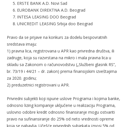
ERSTE BANK A.D. Novi Sad
EUROBANK DIREKTNA A.D. Beograd
INTESA LEASING DOO Beograd
UNICREDIT LEASING Srbija doo Beograd
Pravo da se prijave na konkurs za dodelu bespovratnih
sredstava imaju:
1) pravna lica, registrovana u APR kao privredna društva, ili
zadruge, koja su razvrstana na mikro i mala pravna lica u
skladu sa Zakonom o računovodstvu („Službeni glasnik RS”,
br. 73/19 i 44/21 – dr. zakon) prema finansijskim izveštajima
za 2020. godinu;
2) preduzetnici registrovani u APR.
Privredni subjekti koji ispune uslove Programa i kojima banke,
odnosno lizing kompanije uključene u realizaciju Programa,
uslovno odobre kredit odnosno finansiranje mogu ostvariti
pravo na sufinansiranje do 25% od neto vrednosti opreme
koja se nabavlja. Učešće privrednih subjekata iznosi 5% od