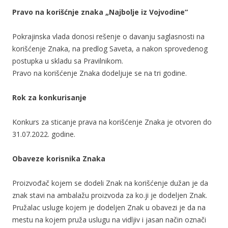
Pravo na korišćnje znaka „Najbolje iz Vojvodine“
Pokrajinska vlada donosi rešenje o davanju saglasnosti na
korišćenje Znaka, na predlog Saveta, a nakon sprovedenog
postupka u skladu sa Pravilnikom.
Pravo na korišćenje Znaka dodeljuje se na tri godine.
Rok za konkurisanje
Konkurs za sticanje prava na korišćenje Znaka je otvoren do
31.07.2022. godine.
Obaveze korisnika Znaka
Proizvođač kojem se dodeli Znak na korišćenje dužan je da
znak stavi na ambalažu proizvoda za ko.ji je dodeljen Znak.
Pružalac usluge kojem je dodeljen Znak u obavezi je da na
mestu na kojem pruža uslugu na vidljiv i jasan način označi