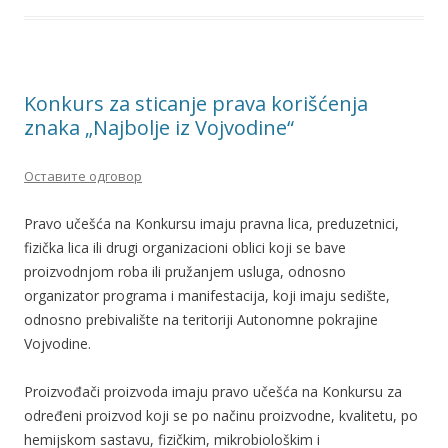
Konkurs za sticanje prava korišćenja
znaka „Najbolje iz Vojvodine“
Оставите одговор
Pravo učešća na Konkursu imaju pravna lica, preduzetnici,
fizička lica ili drugi organizacioni oblici koji se bave
proizvodnjom roba ili pružanjem usluga, odnosno
organizator programa i manifestacija, koji imaju sedište,
odnosno prebivalište na teritoriji Autonomne pokrajine
Vojvodine.
Proizvođači proizvoda imaju pravo učešća na Konkursu za
određeni proizvod koji se po načinu proizvodne, kvalitetu, po
hemijskom sastavu, fizičkim, mikrobiološkim i