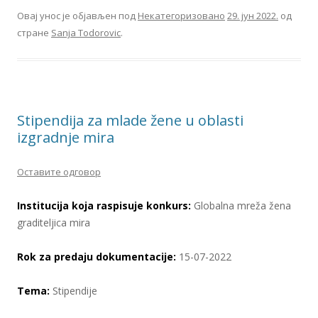
Овај унос је објављен под
Некатегоризовано
29. јун 2022.
од
стране
Sanja Todorovic
.
Stipendija za mlade žene u oblasti
izgradnje mira
Оставите одговор
Institucija koja raspisuje konkurs:
Globalna mreža žena
graditeljica mira
Rok za predaju dokumentacije:
15-07-2022
Tema:
Stipendije