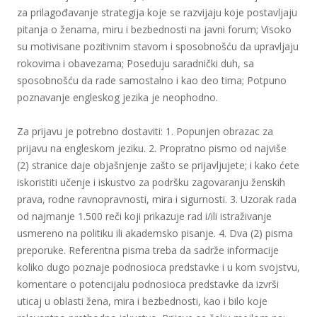
za prilagođavanje strategija koje se razvijaju koje postavljaju
pitanja o ženama, miru i bezbednosti na javni forum; Visoko
su motivisane pozitivnim stavom i sposobnošću da upravljaju
rokovima i obavezama; Poseduju saradnički duh, sa
sposobnošću da rade samostalno i kao deo tima; Potpuno
poznavanje engleskog jezika je neophodno.
Za prijavu je potrebno dostaviti: 1. Popunjen obrazac za
prijavu na engleskom jeziku. 2. Propratno pismo od najviše
(2) stranice daje objašnjenje zašto se prijavljujete; i kako ćete
iskoristiti učenje i iskustvo za podršku zagovaranju ženskih
prava, rodne ravnopravnosti, mira i sigurnosti. 3. Uzorak rada
od najmanje 1.500 reči koji prikazuje rad i/ili istraživanje
usmereno na politiku ili akademsko pisanje. 4. Dva (2) pisma
preporuke. Referentna pisma treba da sadrže informacije
koliko dugo poznaje podnosioca predstavke i u kom svojstvu,
komentare o potencijalu podnosioca predstavke da izvrši
uticaj u oblasti žena, mira i bezbednosti, kao i bilo koje