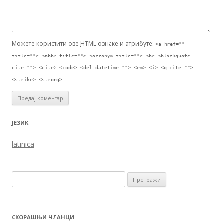
Можете користити ове
HTML
ознаке и атрибуте:
<a href=""
title=""> <abbr title=""> <acronym title=""> <b> <blockquote
cite=""> <cite> <code> <del datetime=""> <em> <i> <q cite="">
<strike> <strong>
ЈЕЗИК
latinica
Претрага за:
СКОРАШЊИ ЧЛАНЦИ