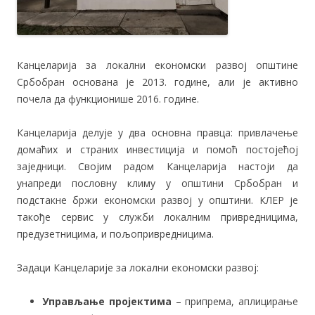
Канцеларија за локални економски развој општине
Србобран основана је 2013. године, али је активно
почела да функционише 2016. године.
Канцеларија делује у два основна правца: привлачење
домаћих и страних инвестиција и помоћ постојећој
заједници. Својим радом Канцеларија настоји да
унапреди пословну климу у општини Србобран и
подстакне бржи економски развој у општини. КЛЕР је
такође сервис у служби локалним привредницима,
предузетницима, и пољопривредницима.
Задаци Канцеларије за локални економски развој:
Управљање пројектима
– припрема, аплицирање