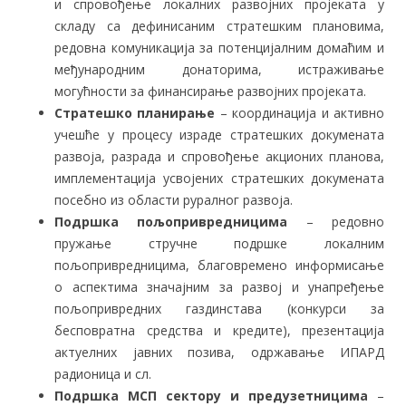
и спровођење локалних развојних пројеката у
складу са дефинисаним стратешким плановима,
редовна комуникација за потенцијалним домаћим и
међународним донаторима, истраживање
могућности за финансирање развојних пројеката.
Стратешко планирање
– координација и активно
учешће у процесу израде стратешких докумената
развоја, разрада и спровођење акционих планова,
имплементација усвојених стратешких докумената
посебно из области руралног развоја.
Подршка пољопривредницима
– редовно
пружање стручне подршке локалним
пољопривредницима, благовремено информисање
о аспектима значајним за развој и унапређење
пољопривредних газдинстава (конкурси за
бесповратна средства и кредите), презентација
актуелних јавних позива, одржавање ИПАРД
радионица и сл.
Подршка МСП сектору и предузетницима
–