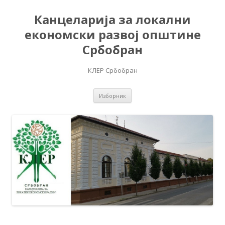
Канцеларија за локални
економски развој општине
Србобран
КЛЕР Србобран
Скочи на садржај
Изборник