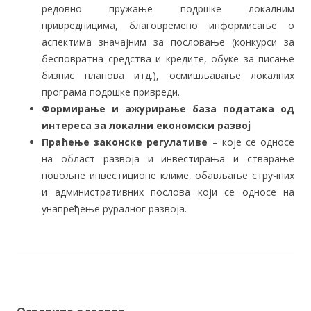
редовно пружање подршке локалним
привредницима, благовремено информисање о
аспектима значајним за пословање (конкурси за
бесповратна средства и кредите, обуке за писање
бизнис планова итд.), осмишљавање локалних
програма подршке привреди.
Формирање и ажурирање база података од
интереса за локални економски развој
Праћење законске регулативе
– које се односе
на област развоја и инвестирања и стварање
повољне инвестиционе климе, обављање стручних
и административних послова који се односе на
унапређење руралног развоја.