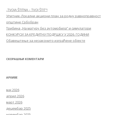
„TVOJA ŠTITNA – TVOJ ŠTIT“!
Упитник-Локални акциони план за родну равноправност
општине Србобран
Трибина „На матуру без аутомобила“ и симулатори
КОНКУРСИ ЗА КРЕДИТНУ ПОДРШКУ У 2026. ГОДИНИ
Обавештење за незаконито изграђене објекте
СКОРАШЊИ КОМЕНТАРИ
АРХИВЕ
мај 2026
април 2026
март 2026
децембар 2025
новембар 2025