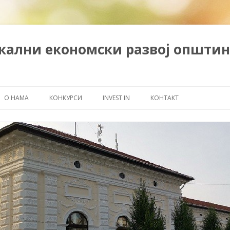
окални економски развој општин
Скочи на садржај
О НАМА
КОНКУРСИ
INVEST IN
КОНТАКТ
ПОЉОПРИВРЕДA
ПРИВРЕДНА ДРУШТВА И ММСП
УДРУЖЕЊА