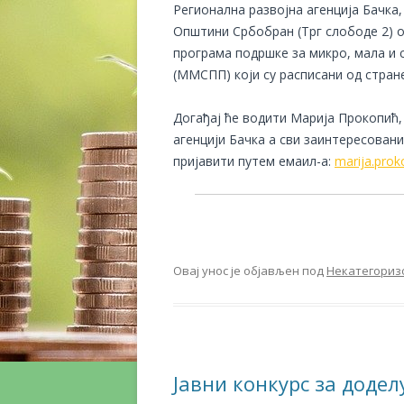
Регионална развојна агенција Бачка, 
Општини
Србобран
(
Трг слободе 2
) 
програма подршке за микро, мала и 
(ММСПП) који су расписани од стран
Догађај ће водити Марија Прокопић, 
агенцији Бачка а сви заинтересован
пријавити путем емаил-а:
marija.prok
Овај унос је објављен под
Некатегориз
Јавни конкурс за доде