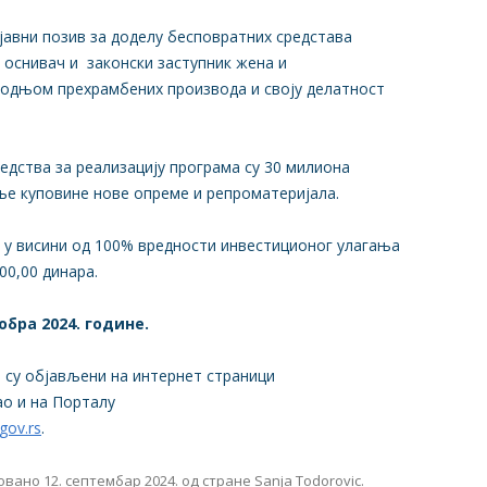
јавни позив за доделу бесповратних средстава
 оснивач и законски заступник жена и
зводњом прехрамбених производа и своју делатност
дства за реализацију програма су 30 милиона
ње куповине нове опреме и репроматеријала.
 у висини од 100% вредности инвестиционог улагања
000,00 динара.
обра 2024. године.
а су објављени на интернет страници
као и на Порталу
gov.rs
.
овано
12. септембар 2024.
од стране
Sanja Todorovic
.