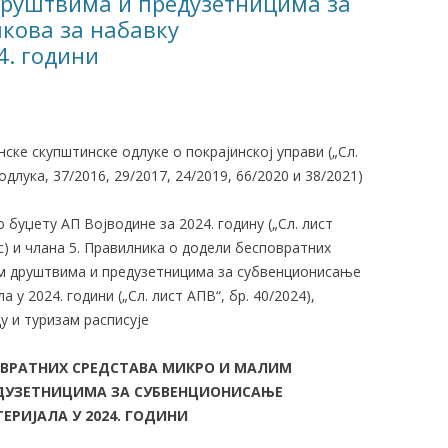
руштвима и предузетницима за
кова за набавку
4. години
инске скупштинске одлуке о покрајинској управи („Сл.
 oдлука, 37/2016, 29/2017, 24/2019, 66/2020 и 38/2021)
 буџету АП Војводине за 2024. годину („Сл. лист
нс) и члана 5. Правилника о додели бесповратних
м друштвима и предузетницима за субвенционисање
у 2024. години („Сл. лист АПВ“, бр. 40/2024),
у и туризам расписује
ОВРАТНИХ СРЕДСТАВА МИКРО И МАЛИМ
ДУЗЕТНИЦИМА ЗА СУБВЕНЦИОНИСАЊЕ
ЕРИЈАЛА У 2024. ГОДИНИ