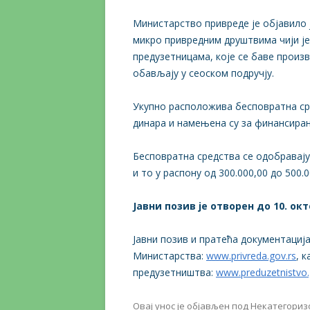
Министарство привреде je објавило 
микро привредним друштвима чији је
предузетницама, које се баве прои
обављају у сеоском подручју.
Укупно расположива бесповратна сре
динара и намењена су за финансира
Бесповратна средства се одобравају
и то у распону од 300.000,00 до 500.
Јавни позив је отворен до 10. окт
Јавни позив и пратећа документациј
Министарства:
www.privreda.gov.rs
, 
предузетништва:
www.preduzetnistvo.
Овај унос је објављен под
Некатегориз