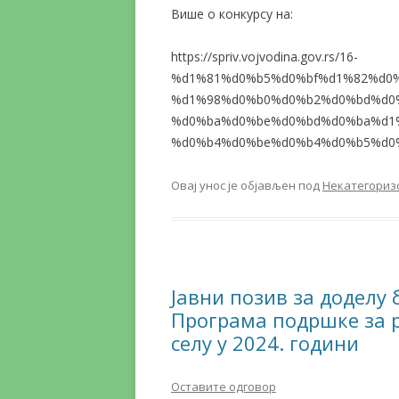
Више о конкурсу на:
https://spriv.vojvodina.gov.rs/16-
%d1%81%d0%b5%d0%bf%d1%82%d0%
%d1%98%d0%b0%d0%b2%d0%bd%d0
%d0%ba%d0%be%d0%bd%d0%ba%d1
%d0%b4%d0%be%d0%b4%d0%b5%d0%
Овај унос је објављен под
Некатегориз
Јавни позив за доделу 
Програма подршке за 
селу у 2024. години
Оставите одговор