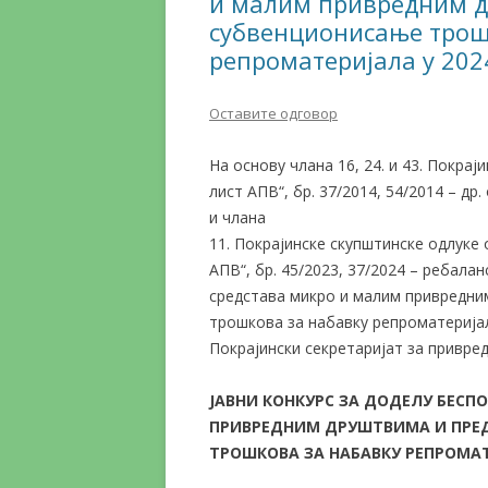
и малим привредним д
субвенционисање трош
репроматеријала у 202
Оставите одговор
На основу члана 16, 24. и 43. Покрај
лист АПВ“, бр. 37/2014, 54/2014 – др.
и члана
11. Покрајинске скупштинске одлуке о
АПВ“, бр. 45/2023, 37/2024 – ребала
средстава микро и малим привредни
трошкова за набавку репроматеријала 
Покрајински секретаријат за привред
ЈАВНИ КОНКУРС ЗА ДОДЕЛУ БЕСП
ПРИВРЕДНИМ ДРУШТВИМА И ПРЕ
ТРОШКОВА ЗА НАБАВКУ РЕПРОМАТ