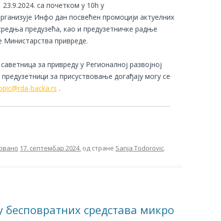
23.9.2024. са почетком у 10h у
организујe Инфо дан посвећен промоцији актуелних
средња предузећа, као и предузетничке радње
е Министарства привреде.
саветница за привреду у Регионалној развојној
и предузетници за присуствовање догађају могу се
opic@rda-backa.rs
.
овано
17. септембар 2024.
од стране
Sanja Todorovic
.
лу бесповратних средстава микро