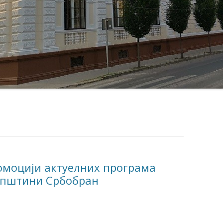
омоцији актуелних програма
општини Србобран