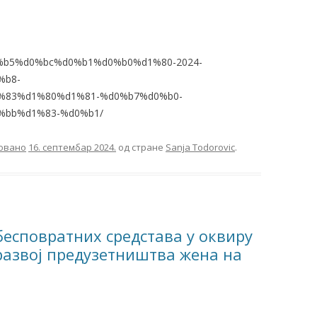
b5%d0%bc%d0%b1%d0%b0%d1%80-2024-
%b8-
%83%d1%80%d1%81-%d0%b7%d0%b0-
bb%d1%83-%d0%b1/
овано
16. септембар 2024.
од стране
Sanja Todorovic
.
бесповратних средстава у оквиру
развој предузетништва жена на