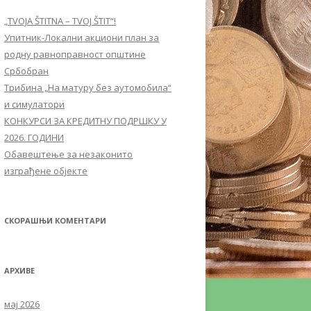
„TVOJA ŠTITNA – TVOJ ŠTIT“!
Упитник-Локални акциони план за
родну равноправност општине
Србобран
Трибина „На матуру без аутомобила“
и симулатори
КОНКУРСИ ЗА КРЕДИТНУ ПОДРШКУ У
2026. ГОДИНИ
Обавештење за незаконито
изграђене објекте
СКОРАШЊИ КОМЕНТАРИ
АРХИВЕ
мај 2026