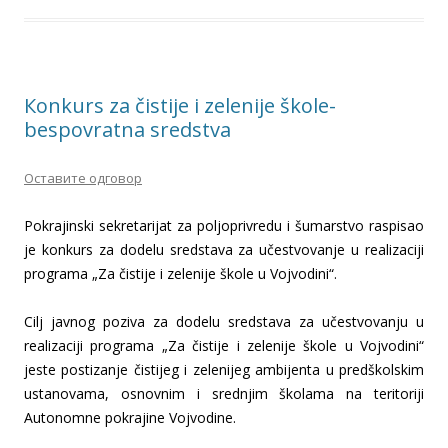
Кonkurs za čistije i zelenije škole-
bespovratna sredstva
Оставите одговор
Pokrajinski sekretarijat za poljoprivredu i šumarstvo raspisao
je konkurs za dodelu sredstava za učestvovanje u realizaciji
programa „Za čistije i zelenije škole u Vojvodini“.
Cilj javnog poziva za dodelu sredstava za učestvovanju u
realizaciji programa „Za čistije i zelenije škole u Vojvodini“
jeste postizanje čistijeg i zelenijeg ambijenta u predškolskim
ustanovama, osnovnim i srednjim školama na teritoriji
Autonomne pokrajine Vojvodine.