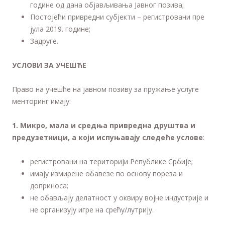
године од дана објављивања Јавног позива;
Постојећи привредни субјекти – регистровани пре
јула 2019. године;
Задруге.
УСЛОВИ ЗА УЧЕШЋЕ
Право на учешће на јавном позиву за пружање услуге
менторинг
имају:
1. Микро, мала и средња привредна друштва и
предузетници, а који испуњавају следеће услове
:
регистровани на територији Републике Србије;
имају измирене обавезе по основу пореза и
доприноса;
не обављају делатност у оквиру војне индустрије и
не организују игре на срећу/лутрију.