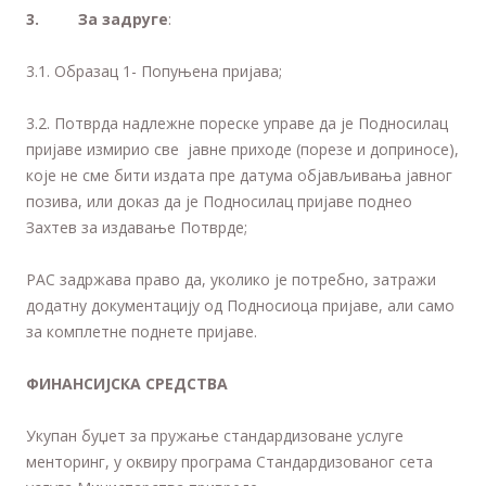
3
. За задруге
:
3.1. Образац 1- Попуњена пријава;
3.2. Потврда надлежне пореске управе да је Подносилац
пријаве измирио све јавне приходе (порезе и доприносе),
које не сме бити издата пре датума објављивања јавног
позива, или доказ да је Подносилац пријаве поднео
Захтев за издавање Потврде;
РАС задржава право да, уколико је потребно, затражи
додатну документацију од Подносиоца пријаве, али само
за комплетне поднете пријаве.
ФИНАНСИЈСКА СРЕДСТВА
Укупан буџет за пружање стандардизоване услуге
менторинг, у оквиру програма Стандардизованог сета