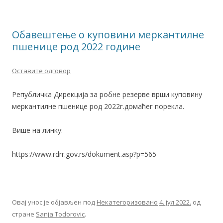
Обавештење о куповини меркантилне
пшенице род 2022 године
Оставите одговор
Републичка Дирекција за робне резерве врши куповину
меркантилне пшенице род 2022г.домаћег порекла.
Више на линку:
https://www.rdrr.gov.rs/dokument.asp?p=565
Овај унос је објављен под
Некатегоризовано
4. јул 2022.
од
стране
Sanja Todorovic
.