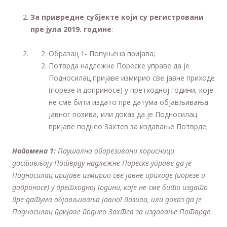
За привредне субјекте који су регистровани
пре јула 2019. године
:
Образац 1- Попуњена пријава;
Потврда надлежне Пореске управе да је
Подносилац пријаве измирио све јавне приходе
(порезе и доприносе) у претходној години, које
не сме бити издато пре датума објављивања
јавног позива, или доказ да је Подносилац
пријаве поднео Захтев за издавање Потврде;
Напомена 1:
Паушално опорезивани корисници
достављају Потврду надлежне Пореске управе да је
Подносилац пријаве измирио све јавне приходе (порезе и
доприносе) у претходној години, које не сме бити издато
пре датума објављивања јавног позива
,
или доказ да је
Подносилац пр
и
јаве поднео Захтев за издавање Потврде.