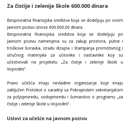
Za čistije i zelenije škole 600.000 dinara
Bespovratna finansijska sredstva koja se dodeljuju po ovom
Javnom pozivu iznose 600.000,00 dinara.
Bespovratna finansijska sredstva koja se dodeljuju po
Javnom pozivu namenjena su za zakup prostora, putne i
troškove boravka, izradu dizajna i štampanja promotivnog i
stručnog materijala za učesnike i nastavnike koji su
učestvovali na projeketu „Za čistije i zelenije škole u
Vojvodini“.
Pravo učešća imaju nevladine organizacije koje imaju
zaključen Protokol o saradnji sa Pokrajinskim sekretarijatom
za poljoprivredu, vodoprivredu i šumarstvo o programu „za
čistije i zelenije škole u Vojvodini“.
Uslovi za učešće na javnom pozivu