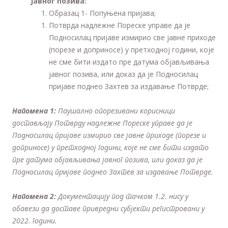
Јавног позива
:
Образац 1- Попуњена пријава;
Потврда надлежне Пореске управе да је
Подносилац пријаве измирио све јавне приходе
(порезе и доприносе) у претходној години, које
не сме бити издато пре датума објављивања
јавног позива, или доказ да је Подносилац
пријаве поднео Захтев за издавање Потврде;
Напомена 1:
Паушално опорезивани корисници
достављају Потврду надлежне Пореске управе да је
Подносилац пријаве измирио све јавне приходе (порезе и
доприносе) у претходној години, које не сме бити издато
пре датума објављивања јавног позива
,
или доказ да је
Подносилац пр
и
јаве поднео Захтев за издавање Потврде.
Напомена
2
:
Документацију под тачком 1.2. нису у
обавези да доставе привредни субјекти регистровани у
2022. години.