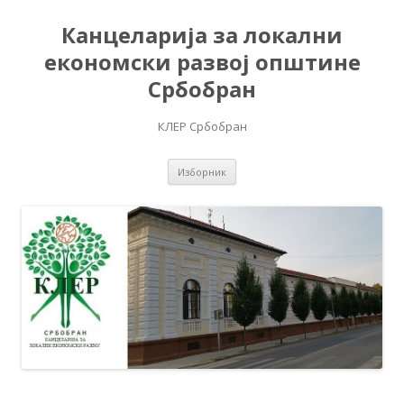
Канцеларија за локални
економски развој општине
Србобран
КЛЕР Србобран
Скочи на садржај
Изборник