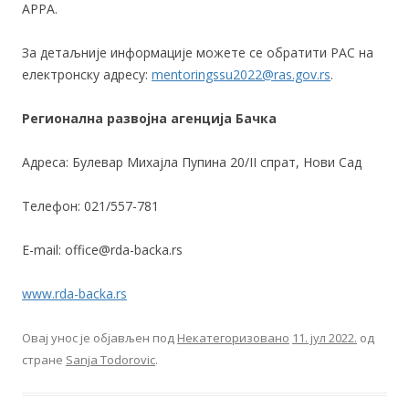
АРРА.
За детаљније информације можете се обратити РАС на
електронску адресу:
mentoringssu2022@ras.gov.rs
.
Регионална развојна агенција Бачка
Адреса: Булевар Михајла Пупина 20/II спрат, Нови Сад
Телефон: 021/557-781
E-mail: office@rda-backa.rs
www.rda-backa.rs
Овај унос је објављен под
Некатегоризовано
11. јул 2022.
од
стране
Sanja Todorovic
.