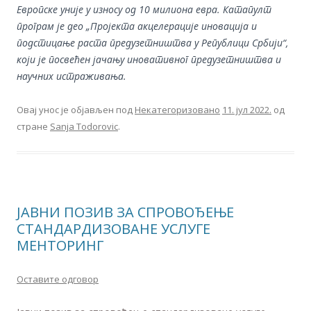
Европске уније у износу од 10 милиона евра. Катапулт
програм је део „Пројекта акцелерације иновација и
подстицање раста предузетништва у Републици Србији“,
који је посвећен јачању иновативног предузетништва и
научних истраживања.
Овај унос је објављен под
Некатегоризовано
11. јул 2022.
од
стране
Sanja Todorovic
.
JАВНИ ПОЗИВ ЗА СПРОВОЂЕЊЕ
СТАНДАРДИЗОВАНЕ УСЛУГЕ
МЕНТОРИНГ
Оставите одговор