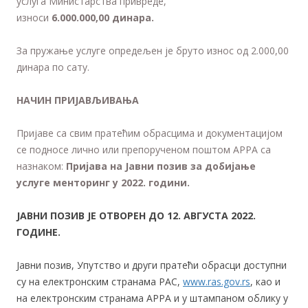
услуга Министарства привреде,
износи
6.
000.000,00
динара.
За пружање услуге опредељен је бруто износ од 2.000,00
динара по сату.
НАЧИН ПРИЈАВЉИВАЊА
Пријаве са свим пратећим обрасцима и документацијом
се подносе лично или препорученом поштом АРРА са
назнаком:
Пријава на
Јавни позив за добијање
услуге менторинг у 2022. години.
ЈАВНИ ПОЗИВ ЈЕ ОТВОРЕН
ДО
12.
АВГУСТА 2022.
ГОДИНЕ.
Јавни позив, Упутство и други пратећи обрасци доступни
су на електронским странама РАС,
www.ras.gov.rs
, као и
на електронским странама АРРА и у штампаном облику у