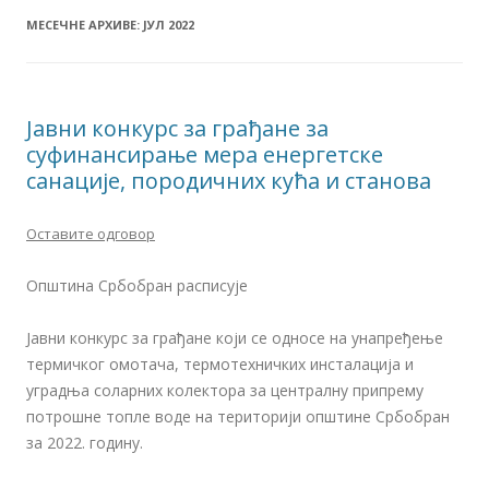
МЕСЕЧНЕ АРХИВЕ:
ЈУЛ 2022
Јавни конкурс за грађане за
суфинансирање мера енергетске
санације, породичних кућа и станова
Оставите одговор
Општина Србобран расписује
Јавни конкурс за грађане који се односе на унапређење
термичког омотача, термотехничких инсталација и
уградња соларних колектора за централну припрему
потрошне топле воде на територији општине Србобран
за 2022. годину.