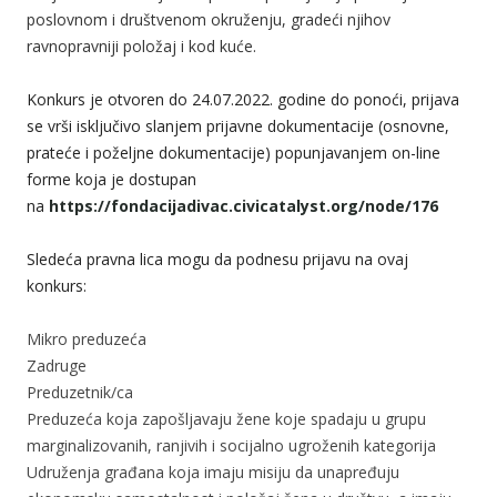
poslovnom i društvenom okruženju, gradeći njihov
ravnopravniji položaj i kod kuće.
Konkurs je otvoren do 24.07.2022. godine do ponoći, prijava
se vrši isključivo slanjem prijavne dokumentacije (osnovne,
prateće i poželjne dokumentacije) popunjavanjem on-line
forme koja je dostupan
na
https://fondacijadivac.civicatalyst.org/node/176
Sledeća pravna lica mogu da podnesu prijavu na ovaj
konkurs:
Mikro preduzeća
Zadruge
Preduzetnik/ca
Preduzeća koja zapošljavaju žene koje spadaju u grupu
marginalizovanih, ranjivih i socijalno ugroženih kategorija
Udruženja građana koja imaju misiju da unapređuju