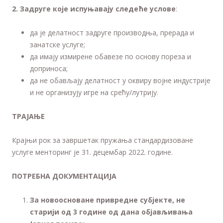
2
. Задруге које испуњавају следеће услове
:
да је делатност задруге производња, прерада и
занатске услуге;
да имају измирене обавезе по основу пореза и
доприноса;
да не обављају делатност у оквиру војне индустрије
и не организују игре на срећу/лутрију.
ТРАЈАЊЕ
Крајњи рок за завршетак пружања стандардизоване
услуге менторинг је 31. децембар 2022. године.
ПОТРЕБНА ДОКУМЕНТАЦИЈА
За новоосноване привредне субјекте,
не
старији од 3 године од дана објављивања