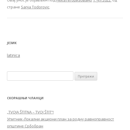
стране
Sanja Todorovic
.
ЈЕЗИК
latinica
Претрага за:
СКОРАШЊИ ЧЛАНЦИ
„TVOJA ŠTITNA – TVOJ ŠTIT“!
Упитник-Локални акциони план за родну равноправност
општине Србобран