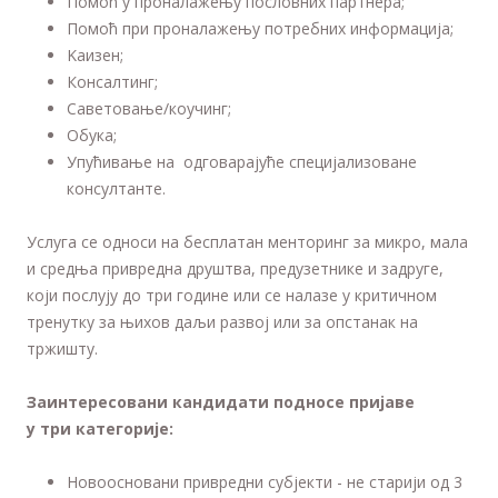
Помоћ у проналажењу пословних партнера;
Помоћ при проналажењу потребних информација;
Kаизен;
Консалтинг;
Саветовање/коучинг;
Обука;
Упућивање на одговарајуће специјализоване
консултанте.
Услуга се односи на бесплатан менторинг за микро, мала
и средња привредна друштва, предузетнике и задруге,
који послују до три године или се налазе у критичном
тренутку за њихов даљи развој или за опстанак на
тржишту.
Заинтересовани кандидати подносе пријаве
у
три
категорије:
Новоосновани привредни субјекти - не старији од 3