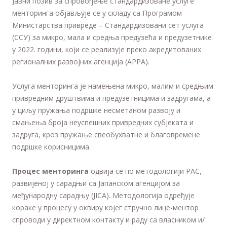
Jавни позив за спровођење стандардизоване услуге
менторинга објављује се у складу са Програмом
Министарства привреде – Стандардизовани сет услуга
(ССУ) за микро, мала и средња предузећа и предузетнике
у 2022. години, који се реализује преко акредитованих
регионалних развојних агенција (АРРА).
Услуга менторинга је намењена микро, малим и средњим
привредним друштвима и предузетницима и задругама, а
у циљу пружања подршке несметаном развоју и
смањења броја неуспешних привредних субјеката и
задруга, кроз пружање свеобухватне и благовремене
подршке корисницима.
Процес менторинга
одвија се по методологији РАС,
развијеној у сарадњи са Јапанском агенцијом за
међународну сарадњу (JICA). Методологија одређује
кораке у процесу у оквиру којег стручно лице-ментор
спроводи у директном контакту и раду са власником и/