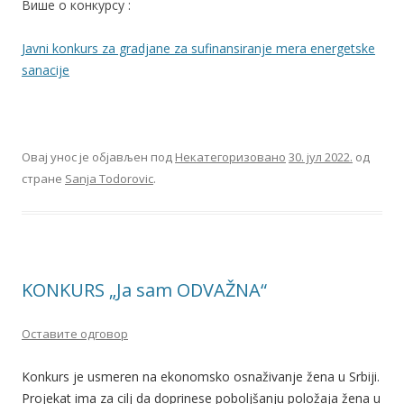
Више о конкурсу :
Javni konkurs za gradjane za sufinansiranje mera energetske
sanacije
Овај унос је објављен под
Некатегоризовано
30. јул 2022.
од
стране
Sanja Todorovic
.
KONKURS „Ja sam ODVAŽNA“
Оставите одговор
Konkurs je usmeren na ekonomsko osnaživanje žena u Srbiji.
Projekat ima za cilj da doprinese poboljšanju položaja žena u