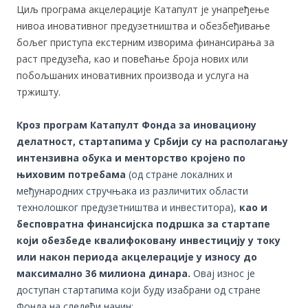
Циљ програма акцелeрације Катапулт je унапређење
нивоа иновативног предузетништва и обезбеђивање
бољег приступа екстерним изворима финансирања за
раст предузећа, као и повећање броја нових или
побољшаних иновативних производа и услуга на
тржишту.
Кроз програм Катапулт Фонда за иновациону
делатност, стартапима у Србији су на располагању
интензивна обука и менторство кројено по
њиховим потребама
(од стране локалних и
међународних стручњака из различитих области
технолошког предузетништва и инвеститора),
као и
бесповратна финансијска подршка за стартапе
који обезбеде квалифоковану инвестицију у току
или након периода акцелерације у износу до
максимално 36 милиона динара.
Овај износ је
доступан стартапима који буду изабрани од стране
Фонда на следећи начин: