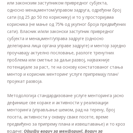
или законским заступником привредног субјекта,
односно менаџментом/управом задруга, одређени број
сати (од 25 до 50 по кориснику) и то у просторијама
корисника (не мање од 75% од укупног броја предвиђених
сати). Власник и/или законски заступник привредног
субјекта и менаџмент/управa задругe (односно
делегирана лица органа управе задруге) и ментор заједно
проучавају актуелно пословање, разлоге тренутних
проблема или сметње за даљи развој, најважније
потенцијале за раст, те на основу констатованог стања
ментор и корисник менторинг услуге припремају план/
пројекат развоја.
Методологија стандардизоване услуге менторинга јасно
дефинише све кораке и активности у реализацији
менторинга (управљање шемом, рад на терену, број
посета, активности у оквиру сваке посете, време
предвиђено за припрему плана и извештавање) и то кроз
водиче:
Општи водич за менторинг
,
Водич за