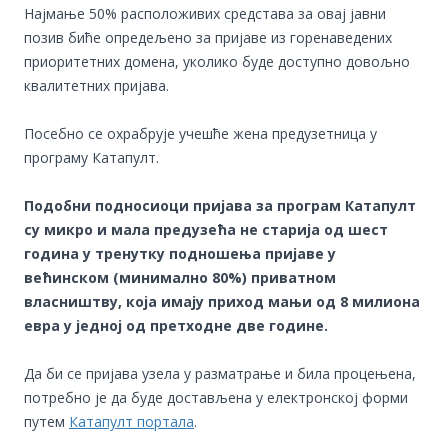
Најмање 50% расположивих средстава за овај јавни
позив биће опредељено за пријаве из горенаведених
приоритетних домена, уколико буде доступно довољно
квалитетних пријава.
Посебно се охрабрује учешће жена предузетница у
програму Катапулт.
Подобни подносиоци пријава за програм Катапулт
су микро и мала предузећа не старија од шест
година у тренутку подношења пријаве у
већинском (минимално 80%) приватном
власништву, која имају приход мањи од 8 милиона
евра у једној од претходне две године.
Да би се пријава узела у разматрање и била процењена,
потребно је да буде достављена у електронској форми
путем
Катапулт портала
.