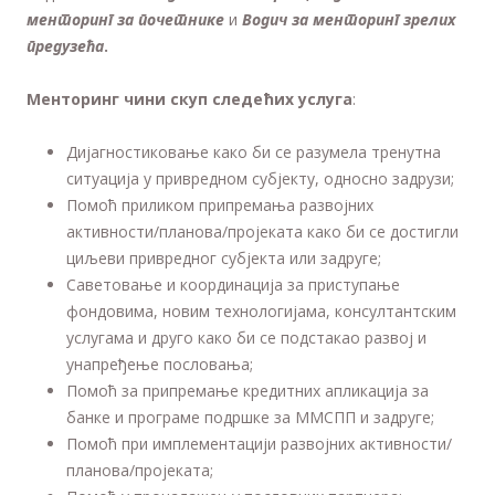
менторинг за почетнике
и
Водич за менторинг зрелих
предузећа
.
Менторинг чини скуп следећих услуга
:
Дијагностиковање како би се разумела тренутна
ситуација у привредном субјекту, односно задрузи;
Помоћ приликом припремања развојних
активности/планова/пројеката како би се достигли
циљеви привредног субјекта или задруге;
Саветовање и координација за приступање
фондовима, новим технологијама, консултантским
услугама и друго како би се подстакао развој и
унапређење пословања;
Помоћ за припремање кредитних апликација за
банке и програме подршке за ММСПП и задруге;
Помоћ при имплементацији развојних активности/
планова/пројеката;