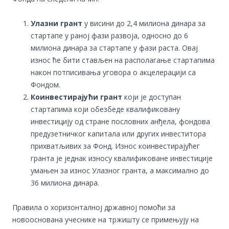
Улазни грант
у висини до 2,4 милиона динара за
стартапе у раној фази развоја, односно до 6
милиона динaра за стартапе у фази раста. Овај
износ ће бити стављен на располагање стартапима
након потписивања уговора о акцелерацији са
Фондом.
Коинвестирајући грант
који је доступан
стартапима који обезбеде квалификовану
инвестицију од стране пословних анђела, фондова
предузетничког капитала или других инвеститора
прихватљивих за Фонд. Износ коинвестирајућег
гранта је једнак износу квалификоване инвестиције
умањен за износ Улазног гранта, а максимално до
36 милиона динара.
Правила о хоризонталној државној помоћи за
новооснована учеснике на тржишту се примењују на