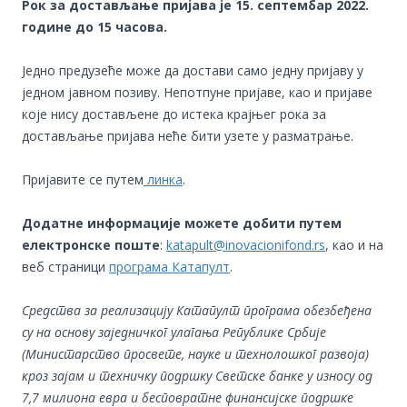
Рок за достављање пријава је 15. септембар 2022.
године до 15 часова.
Једно предузеће може да достави само једну пријаву у
једном јавном позиву. Непотпуне пријаве, као и пријаве
које нису достављене до истека крајњег рока за
достављање пријава неће бити узете у разматрање.
Пријавите се путем
линка
.
Додатне информације можете добити путем
електронске поште
:
katapult@inovacionifond.rs
, као и на
веб страници
програма Катапулт
.
Средства за реализацију Катапулт програма обезбеђeна
су на основу заједничког улагања Републике Србије
(Министарство просвете, науке и технолошког развоја)
кроз зајам и техничку подршку Светске банке у износу од
7,7 милиона евра и бесповратне финансијске подршке