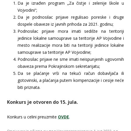
Da je izrađen program „Za čistje i zelenije škole u
Vojvodini“;
Da je podnosilac prijave regulisao poreske i druge
dospele obaveze iz javnih prihoda za 2021. godinu;
Podnosilac prijave mora imati sedište na teritoriji
jedinice lokalne samouprave sa teritorije AP Vojvodine i
mesto realizacije mora biti na teritoriji jedinice lokalne
samouprave sa teritorije AP Vojvodine;
Podnosilac prijave ne sme imati neispunjenih ugovornih
obaveza prema Pokrajinskom sekretarijatu;
Da se plaćanje vrši na tekući račun dobavljača ili
gotovinski, a plaćanja putem kompenzacije i cesije neće
biti priznata.
Konkurs je otvoren do 15. jula.
Konkurs u celini preuzmite
OVDE
.
Овај унос је објављен под
Некатегоризовано
1. јул 2022.
од