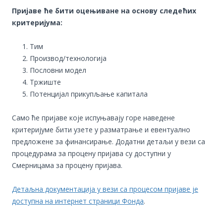
Пријаве ће бити оцењиване на основу следећих
критеријума:
Тим
Производ/технологија
Пословни модел
Тржиште
Потенцијал прикупљање капитала
Само ће пријаве које испуњавају горе наведене
критеријуме бити узете у разматрање и евентуално
предложене за финансирање. Додатни детаљи у вези са
процедурама за процену пријава су доступни у
Смерницама за процену пријава.
Детаљна документација у вези са процесом пријаве је
доступна на интернет страници Фонда
.