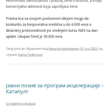
ekonomsku samostalnost i položaj žena u društvu, a imaju
komercijalnu aktivnost koja zapošljava žene.
Pravna lica sa svojom poslovnom idejom mogu da
konkurišu za bespovratna sredstva u do 6.000 evra u
dinarskoj protivvrednosti po srednjem kursu NBS na dan
uplate.
Ukupan fond je 30.000 evra.​
Овај унос је објављен под
Некатегоризовано
21. јул 2022.
од
стране
Sanja Todorovic
.
Јавни позив за програм акцелерације –
Катапулт
Оставите одговор