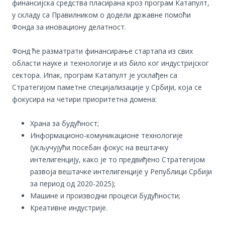
финансијска средства пласирана кроз програм Катапулт,
у складу са Правилником о додели државне помоћи
Фонда за иновациону делатност.
Фонд ће разматрати финансирање стартапа из свих
области науке и технологије и из било ког индустријског
сектора. Ипак, програм Катапулт је усклађен са
Стратегијом паметне специјализације у Србији, која се
фокусира на четири приоритетна домена:
Храна за будућност;
Информационо-комуникационе технологије
(укључујући посебан фокус на вештачку
интелигенцију, како је то предвиђено Стратегијом
развоја вештачке интелигенције у Републици Србији
за период од 2020-2025);
Машине и производни процеси будућности;
Креативне индустрије.