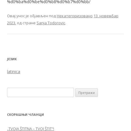
%d0%ba%d0%be%d0%b8%d0%b7%d0%bb/
Овај унос је објављен под
Некатегоризовано
13. новембар
2023.
од стране
Sanja Todorovic
.
ЈЕЗИК
latinica
Претрага за:
СКОРАШЊИ ЧЛАНЦИ
„TVOJA ŠTITNA – TVOJ ŠTIT“!