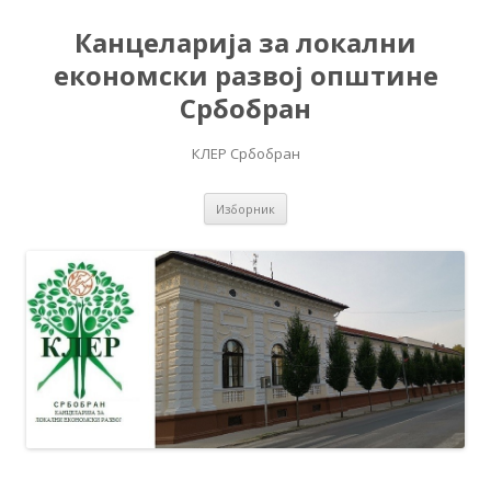
Канцеларија за локални
економски развој општине
Србобран
КЛЕР Србобран
Скочи на садржај
Изборник