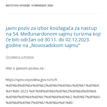
МЕСЕЧНЕ АРХИВЕ:
НОВЕМБАР 2023
Javni poziv za izbor koizlagača za nastup
na 54. Međunardonom sajmu turizma koji
će biti održan od 30.11. do 02.12.2023.
godine na „Novosadskom sajmu“
Оставите одговор
Više o Javnom pozivu na :
https://spriv.vojvodina.gov.rs/rs/9-
%d0%bd%d0%be%d0%b2%d0%b5%d0%bc%d0%b1%d0%b0
%d1%80-2023-%d1%98%d0%b0%d0%b2%d0%bd%d0%b8-
%d0%bf%d0%be%d0%b7%d0%b8%d0%b2-%d0%b7%d0%b0-
%d0%b8%d0%b7%d0%b1%d0%be%d1%80-