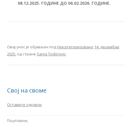
08.12.2025. ГОДИНЕ ДО 06.02.2026. ГОДИНЕ.
Овај унос је објављен под
Некатегоризовано
14. децембар
2025.
од стране
Sanja Todorovic
.
Свој на своме
Оставите одговор
Поштовани,