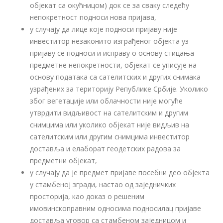
објекат са окућницом) док се за сваку следећу
непокретност подноси нова пријава,
у случају да лице које подноси пријаву није
инвеститор незаконито изграђеног објекта уз
пријаву се подноси и исправу о основу стицања
предметне непокретности, објекат се уписује на
основу података са сателитских и других снимака
узрађених за територију Републике Србије. Уколико
због вегетације или облачности није могуће
утврдити видљивост на сателитским и другим
снимцима или уколико објекат није видљив на
сателитским или другим снимцима инвеститор
доставља и елаборат геодетских радова за
предметни објекат,
у случају да је предмет пријаве посебни део објекта
у стамбеној згради, настао од заједничких
просторија, као доказ о решеним
имовинскоправним односима подносилац пријаве
доставља уговор са стамбеном заједницом и