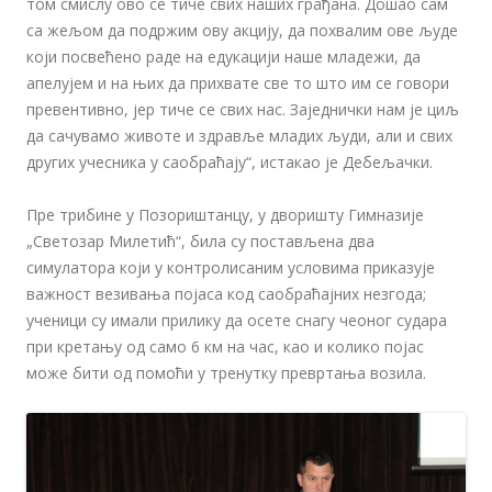
том смислу ово се тиче свих наших грађана. Дошао сам
са жељом да подржим ову акцију, да похвалим ове људе
који посвећено раде на едукацији наше младежи, да
апелујем и на њих да прихвате све то што им се говори
превентивно, јер тиче се свих нас. Заједнички нам је циљ
да сачувамо животе и здравље младих људи, али и свих
других учесника у саобраћају“, истакао је Дебељачки.
Пре трибине у Позориштанцу, у дворишту Гимназије
„Светозар Милетић“, била су постављена два
симулатора који у контролисаним условима приказује
важност везивања појаса код саобраћајних незгода;
ученици су имали прилику да осете снагу чеоног судара
при кретању од само 6 км на час, као и колико појас
може бити од помоћи у тренутку превртања возила.