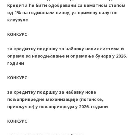
Кредити ће бити одобравани са каматном стопом
од 1% на годишњем нивоу, уз примену валутне
клаузуле
КОНКУРС
за кредитну подршку за набавку нових система и
опреме за наводњавање и опремање бунара у 20
2
6
.
години
КОНКУРС
за кредитну подршку за набавку нове
пољопривредне механизације (погонске,
прикључне) у пољопривреди у 20
2
6
. години
КОНКУРС