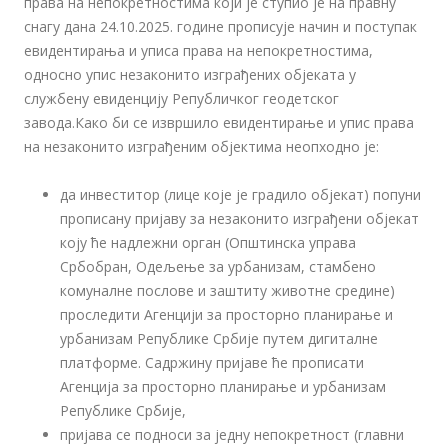
права на непокретностима који је ступио је на правну
снагу дана 24.10.2025. године прописује начин и поступак
евидентирања и уписа права на непокретностима,
односно упис незаконито изграђених објеката у
службену евиденцију Републичког геодетског
завода.Како би се извршило евидентирање и упис права
на незаконито изграђеним објектима неопходно је:
да инвеститор (лице које је градило објекат) попуни
прописану пријаву за незаконито изграђени објекат
коју ће надлежни орган (Општинска управа
Србобран, Одељење за урбанизам, стамбено
комуналне послове и заштиту животне средине)
проследити Агенцији за просторно планирање и
урбанизам Републике Србије путем дигиталне
платформе. Садржину пријаве ће прописати
Агенција за просторно планирање и урбанизам
Републике Србије,
пријава се подноси за једну непокретност (главни