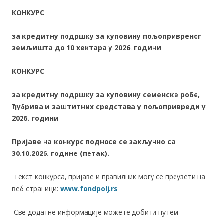
КОНКУРС
за кредитну подршку за куповину пољопривреног
земљишта до 10 хектара у 20
2
6
. години
КОНКУРС
за кредитну подршку за куповину семенске робе,
ђубрива и заштитних средстава у пољопривреди у
20
2
6
. години
Пријаве на конкурс подносе се закључно са
30.10.2026. године (петак).
Текст конкурса, пријаве и правилник могу се преузети на
веб страници:
www.fondpolj.rs
Све додатне информације можете добити путем