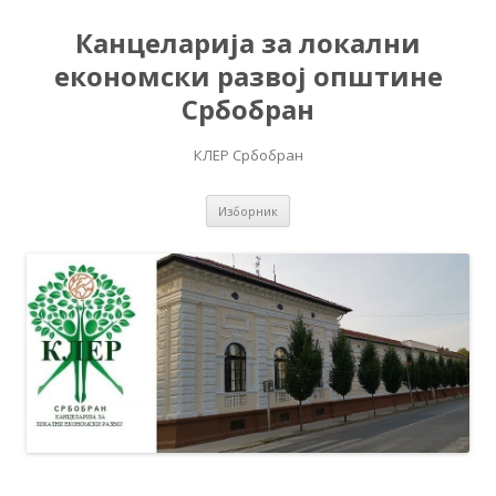
Канцеларија за локални
економски развој општине
Србобран
КЛЕР Србобран
Скочи на садржај
Изборник