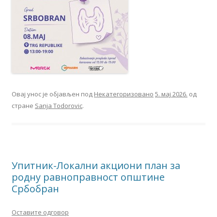
Овај унос је објављен под
Некатегоризовано
5. мај 2026.
од
стране
Sanja Todorovic
.
Упитник-Локални акциони план за
родну равноправност општине
Србобран
Оставите одговор