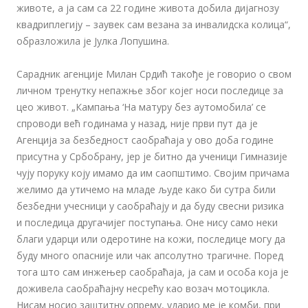
животе, а ја сам са 22 године живота добила дијагнозу
квадриплегију – заувек сам везана за инвалидска колица“,
образложила је Јулка Лопушина.
Сарадник агенције Милан Срдић такође је говорио о свом
личном тренутку непажње због којег носи последице за
цео живот. „Кампања ‘На матуру без аутомобила’ се
спроводи већ годинама у назад, није први пут да је
Агенција за безбедност саобраћаја у ово доба године
присутна у Србобрану, јер је битно да ученици Гимназије
чују поруку коју имамо да им саопштимо. Својим причама
желимо да утичемо на младе људе како би сутра били
безбедни учесници у саобраћају и да буду свесни ризика
и последица другачијег поступања. Оне нису само неки
благи ударци или одеротине на кожи, последице могу да
буду много опасније или чак апсолутно трагичне. Поред
тога што сам инжењер саобраћаја, ја сам и особа која је
доживела саобраћајну несрећу као возач мотоцикла.
Нисам носио заштитну опрему, ударио ме је комби, при