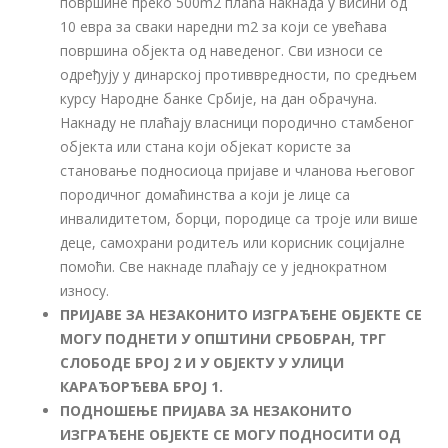
површине преко 500m2 плаћа накнада у висини од
10 евра за сваки наредни m2 за који се увећава
површина објекта од наведеног. Сви износи се
одређују у динарској противвредности, по средњем
курсу Народне банке Србије, на дан обрачуна.
Накнаду не плаћају власници породично стамбеног
објекта или стана који објекат користе за
становање подносиоца пријаве и чланова његовог
породичног домаћинства а који је лице са
инвалидитетом, борци, породице са троје или више
деце, самохрани родитељ или корисник социјалне
помоћи. Све накнаде плаћају се у једнократном
износу.
ПРИЈАВЕ ЗА НЕЗАКОНИТО ИЗГРАЂЕНЕ ОБЈЕКТЕ СЕ
МОГУ ПОДНЕТИ У ОПШТИНИ СРБОБРАН, ТРГ
СЛОБОДЕ БРОЈ 2 И У ОБЈЕКТУ У УЛИЦИ
КАРАЂОРЂЕВА БРОЈ 1.
ПОДНОШЕЊЕ ПРИЈАВА ЗА НЕЗАКОНИТО
ИЗГРАЂЕНЕ ОБЈЕКТЕ СЕ МОГУ ПОДНОСИТИ ОД