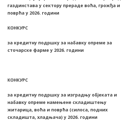
газдинстава у сектору прераде воћа, грожђа и
поврћа
у 2026. години
КОНКУРС
за кредитну подршку за набавку опреме за
сточарске фарме у
2026. години
КОНКУРС
за кредитну подршку за изградњу објеката и
набавку опреме намењене складиштењу
житарица, воћа и поврћа (силоса, подних
складишта, хладњача) у 2026. години