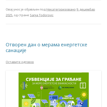
Овај унос је објављен под
Некатегоризовано
9. децембар
2025.
од стране
Sanja Todorovic
.
Отворен дан о мерама енергетске
санације
Оставите одговор