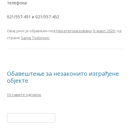
телефона
021/557-451 и 021/557-452
Овај унос је објављен под
Некатегоризовано
9. март 2026.
од
стране
Sanja Todorovic
.
Обавештење за незаконито изграђене
објекте
Оставите одговор