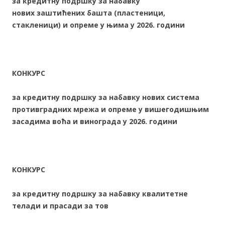
за кредитну подршку за набавку
нових
заштићених башта
(пластеници,
стакленици)
и опреме у њима у 20
2
6
. години
КОНКУРС
за кредитну подршку за набавку нових система
противградних мрежа и опреме у вишегодишњим
засадима воћа и винограда у 20
2
6
.
години
КОНКУРС
за кредитну подршку за набавку квалитетне
телади и прасади за тов