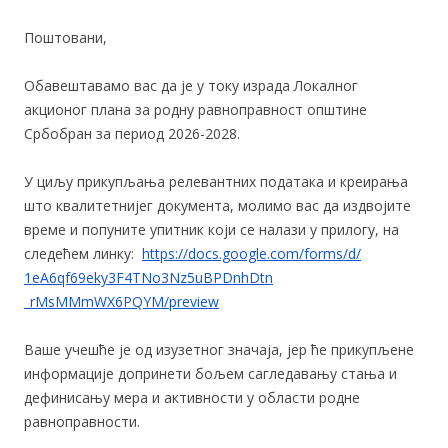
Поштовани,
Обавештавамо вас да је у току израда Локалног
акционог плана за родну равноправност општине
Србобран за период 2026-2028.
У циљу прикупљања релевантних података и креирања
што квалитетнијег документа, молимо вас да издвојите
време и попуните упитник који се налази у прилогу, на
следећем линку:
https://docs.google.com/forms/
d/
1eA6qf69eky3F4TNo3Nz5uBPDnhDtn
_rMsMMmWX6PQYM/preview
Ваше учешће је од изузетног значаја, јер ће прикупљене
информације допринети бољем сагледавању стања и
дефинисању мера и активности у области родне
равноправности.