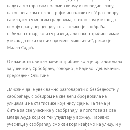
паду са мотора сам поломио кичму и повредио главу,
након чега сам стекао трајни инвалидитет. У разговору
са младима у многим градовима, стекао сам утисак да
немају праву перцепцију тога колико је саобраћај
озбиљна ствар, који су ризици, али након трибине имам
утисак да неки од њих промене мишљење“, рекао је
Милан Срдић.
О важности ове кампање и трибине која је организована
за ученике у Србобрану, говорио је Радивој Дебељачки,
председник Општине.
„Мислим да је увек важно разговарати о безбедности у
саобраћају, с обзиром на све већи број возила на
улицама и на статистике које нису сјајне. Та тема је
битна за све учеснике у саобраћају, а поготова за ове
младе људе који се тек упуштају у вожњу. Наравно,
учесници у саобраћају смо сви који изађемо на улицу, и у