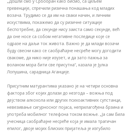
„Дошли смо у Србобран како бисмо, са циљем
превенције, спречили ризична понашања код младих
возача. Трудимо се да им на сваки начин, и личним
искуствима, покажемо да су ризичне ситуације
беспотребне, да секунде нису заиста само секунде, већ
да оне носе са собом негативне последице које се
одразе на даљи ток живота. Важно је да млади возачи
буду свесни како се саобраћајне несреће могу догодити
свакоме, да нико није изузет, и да зато пажња за
воланом мора бити све присутна“, казала је Јулка
Лопушина, сарадница Аганције.
Присутним матурантима указано је на четири основна
фактора због којих долази до незгода – вожња под
дејством алкохола или других психоактивних супстанци,
невезивање сигурносног појаса, неприлагођена брзина и
употреба мобилног телефона током вожње. „Ја сам била
учесница саобраћајне несреће која је имала трагичан
епилог, двоје мојих блиских пријатеља је изгубило