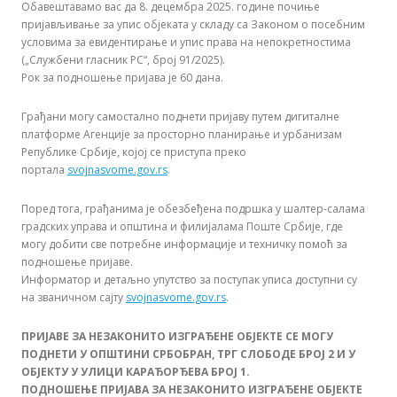
Обавештавамо вас да 8. децембра 2025. године почиње
пријављивање за упис објеката у складу са Законом о посебним
условима за евидентирање и упис права на непокретностима
(„Службени гласник РС“, број 91/2025).
Рок за подношење пријава је 60 дана.
Грађани могу самостално поднети пријаву путем дигиталне
платформе Агенције за просторно планирање и урбанизам
Републике Србије, којој се приступа преко
портала
svojnasvome.gov.rs
.
Поред тога, грађанима је обезбеђена подршка у шалтер-салама
градских управа и општина и филијалама Поште Србије, где
могу добити све потребне информације и техничку помоћ за
подношење пријаве.
Информатор и детаљно упутство за поступак уписа доступни су
на званичном сајту
svojnasvome.gov.rs
.
ПРИЈАВЕ ЗА НЕЗАКОНИТО ИЗГРАЂЕНЕ ОБЈЕКТЕ СЕ МОГУ
ПОДНЕТИ У ОПШТИНИ СРБОБРАН, ТРГ СЛОБОДЕ БРОЈ 2 И У
ОБЈЕКТУ У УЛИЦИ КАРАЂОРЂЕВА БРОЈ 1.
ПОДНОШЕЊЕ ПРИЈАВА ЗА НЕЗАКОНИТО ИЗГРАЂЕНЕ ОБЈЕКТЕ