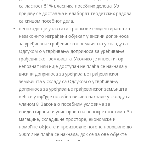
сагласност 51% власника посебних делова. Уз
пријаву се доставља и елаборат геодетских радова
са скицом посебног дела.
неопходно је уплатити трошкове евидентирања за
незаконито изграђени објекат у висини доприноса
за уређивање грађевинског земљишта у складу са
Одлуком о утврђивању доприноса за уређивање
грађевинског земљишта. Уколико је инвеститор
непознат или није доступан не плаћа се накнада у
висини доприноса за уређивање грађевинског
земљишта у складу са Одлуком о утврђивању
доприноса за уређивање грађевинског земљишта
већ се утврђује посебна висина накнаде у складу са
чланом 8. Закона о посебним условима за
евидентирање и упис права на непокретностима. За
магацине, складишне просторе, економске и
помоћне објекте и производне погоне површине до
500m2 не плаћа се накнада, док се за ове објекте