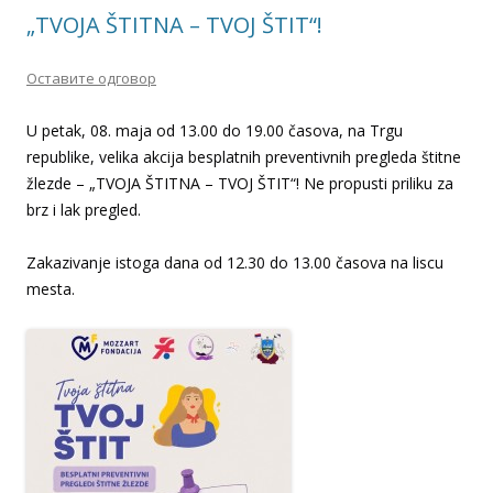
„TVOJA ŠTITNA – TVOJ ŠTIT“!
Оставите одговор
U petak, 08. maja od 13.00 do 19.00 časova, na Trgu
republike, velika akcija besplatnih preventivnih pregleda štitne
žlezde – „TVOJA ŠTITNA – TVOJ ŠTIT“! Ne propusti priliku za
brz i lak pregled.
Zakazivanje istoga dana od 12.30 do 13.00 časova na liscu
mesta.