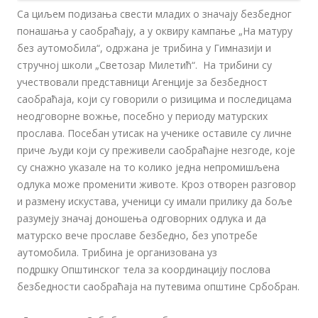
Са циљем подизања свести младих о значају безбедног
понашања у саобраћају, а у оквиру кампање „На матуру
без аутомобила“, одржана је трибина у Гимназији и
стручној школи „Светозар Милетић“. На трибини су
учествовали представници Агенције за безбедност
саобраћаја, који су говорили о ризицима и последицама
неодговорне вожње, посебно у периоду матурских
прослава. Посебан утисак на ученике оставиле су личне
приче људи који су преживели саобраћајне незгоде, којe
су снажно указалe на то колико једна непромишљена
одлука може променити животе. Кроз отворен разговор
и размену искустава, ученици су имали прилику да боље
разумеју значај доношења одговорних одлука и да
матурско вече прославе безбедно, без употребе
аутомобила. Трибина је организована уз
подршку Општинског тела за координацију послова
безбедности саобраћаја на путевима општине Србобран.