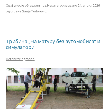
Овај унос је објављен под
Некатегоризовано
24. април 2026.
од стране
Sanja Todorovic
.
Трибина „На матуру без аутомобила“ и
симулатори
Оставите одговор