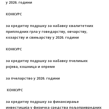
у 20
2
6
. години
КОНКУРС
за
кредитну подршку
за набавку квалитетних
приплодних грла у говедарству, овчарству,
козарству и свињарству у 2026. години
КОНКУРС
за кредитну подршку за набавку
пчелињих
ројева,
кошница и опреме
за пчеларство у 20
2
6
. години
КОНКУРС
за кредитну подршку
за финансирање
инвестиција у физичка средства пољопривредних