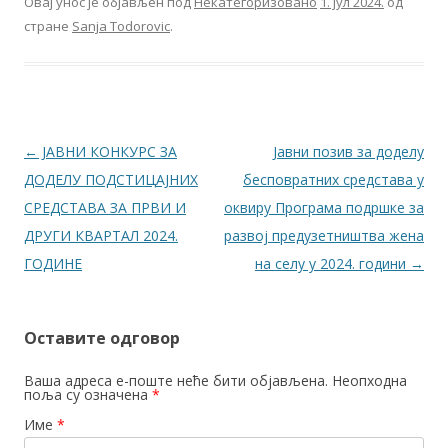
Овај унос је објављен под
Некатегоризовано
1. јул 2024.
од
стране
Sanja Todorovic
.
Кретање чланака
←
ЈАВНИ КОНКУРС ЗА
Jавни позив за доделу
ДОДЕЛУ ПОДСТИЦАЈНИХ
бесповратних средстава у
СРЕДСТАВА ЗA ПРВИ И
оквиру Програма подршке за
ДРУГИ КВАРТАЛ 2024.
развој предузетништва жена
ГОДИНЕ
на селу у 2024. години
→
Оставите одговор
Ваша адреса е-поште неће бити објављена. Неопходна
поља су означена
*
Име
*