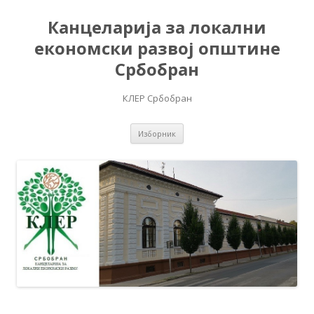
Канцеларија за локални
економски развој општине
Србобран
КЛЕР Србобран
Скочи на садржај
Изборник