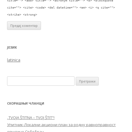
title=""> <abbr title=""> <acronym title=""> <b> <blockquote
cite=""> <cite> <code> <del datetime=""> <em> <i> <q cite="">
<strike> <strong>
ЈЕЗИК
latinica
Претрага за:
СКОРАШЊИ ЧЛАНЦИ
„TVOJA ŠTITNA – TVOJ ŠTIT“!
Упитник-Локални акциони план за родну равноправност
општине Србобран